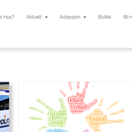
s Hus?
Aktuelt
Adopsjon
Butikk
Bli
s Hus?
Aktuelt
Adopsjon
Butikk
Bli