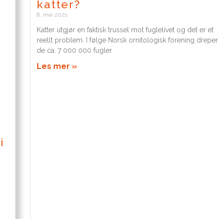
katter?
8. mai 2021
Katter utgjør en faktisk trussel mot fuglelivet og det er et
reellt problem. I følge Norsk ornitologisk forening dreper
de ca. 7 000 000 fugler
Les mer »
i