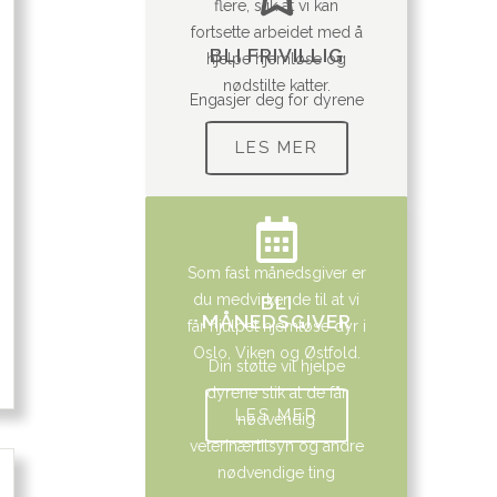
flere, slik at vi kan
fortsette arbeidet med å
BLI FRIVILLIG
hjelpe hjemløse og
nødstilte katter.
Engasjer deg for dyrene
LES MER
Som fast månedsgiver er
du medvirkende til at vi
BLI
MÅNEDSGIVER
får hjulpet hjemløse dyr i
Oslo, Viken og Østfold.
Din støtte vil hjelpe
dyrene slik at de får
LES MER
nødvendig
veterinærtilsyn og andre
nødvendige ting