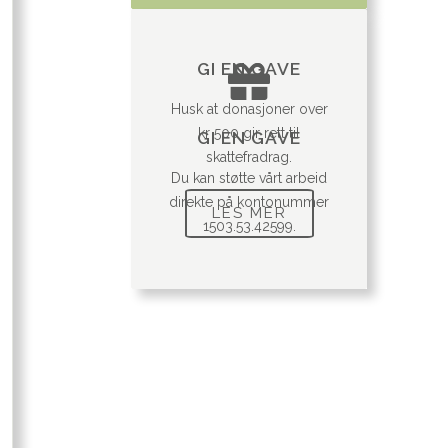
GI EN GAVE
Husk at donasjoner over
kr 500 gir rett til
GI EN GAVE
skattefradrag.
Du kan støtte vårt arbeid
direkte på kontonummer
LES MER
1503.53.42599.