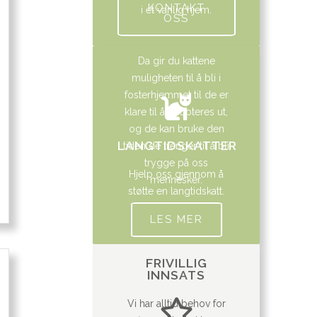
KONTAKT
i et vanlig hjem.
OSS
Da gir du kattene
muligheten til å bli i
fosterhjemmet til de er
klare til å adopteres ut,
og de kan bruke den
LANGTIDSKATTER
tiden de trenger til å bli
trygge på oss
Hjelp oss gjennom å
mennesker.
støtte en langtidskatt.
LES MER
FRIVILLIG
INNSATS
Vi har alltid behov for