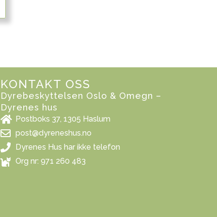
KONTAKT OSS
Dyrebeskyttelsen Oslo & Omegn –
Dyrenes hus
Postboks 37, 1305 Haslum
post@dyreneshus.no
Dyrenes Hus har ikke telefon
Org nr: 971 260 483