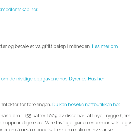
emedlemskap her
.
tter og betale et valgfritt beløp i måneden.
Les mer om
 om de frivillige oppgavene hos Dyrenes Hus her
.
l inntekter for foreningen.
Du kan besøke nettbutikken her
.
 hånd om 1 155 katter. 1009 av disse har fått nye, trygge hjem
 opprinnelige eiere. Våre frivillige gjør en enorm innsats, og v
er om å gi så mange katter som mulig en ny sjanse.