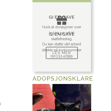
GI EN GAVE
Husk at donasjoner over
kr 500 gir rett til
GI EN GAVE
skattefradrag.
Du kan støtte vårt arbeid
direkte på kontonummer
LES MER
1503.53.42599.
ADOPSJONSKLARE
i