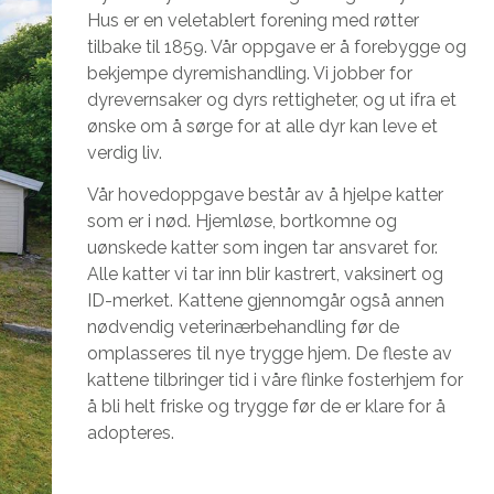
Hus er en veletablert forening med røtter
tilbake til 1859. Vår oppgave er å forebygge og
bekjempe dyremishandling. Vi jobber for
dyrevernsaker og dyrs rettigheter, og ut ifra et
ønske om å sørge for at alle dyr kan leve et
verdig liv.
Vår hovedoppgave består av å hjelpe katter
som er i nød. Hjemløse, bortkomne og
uønskede katter som ingen tar ansvaret for.
Alle katter vi tar inn blir kastrert, vaksinert og
ID-merket. Kattene gjennomgår også annen
nødvendig veterinærbehandling før de
omplasseres til nye trygge hjem. De fleste av
kattene tilbringer tid i våre flinke fosterhjem for
å bli helt friske og trygge før de er klare for å
adopteres.