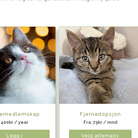
Zelda
Sofus
Les mer
Les mer
Quick View
Quick View
emedlemskap
Fjernadopsjon
400
kr
/ year
Fra:
75
kr
/ mnd
Legg i
Velg alternativ