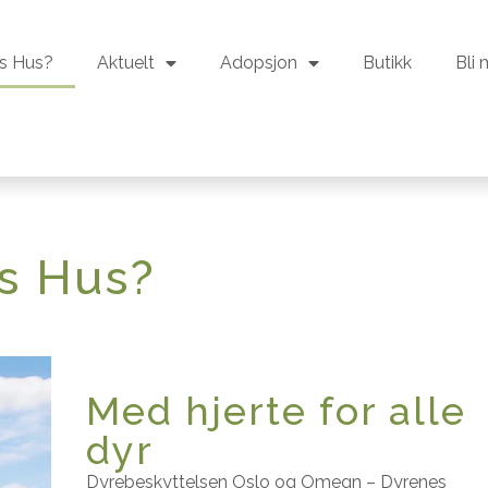
s Hus?
Aktuelt
Adopsjon
Butikk
Bli
s Hus?
Aktuelt
Adopsjon
Butikk
Bli
s Hus?
Med hjerte for alle
dyr
Dyrebeskyttelsen Oslo og Omegn – Dyrenes