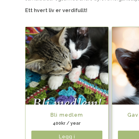
Ett hvert liv er verdifullt!
Quick View
Bli medlem
Gav
400
kr
/ year
Legg i