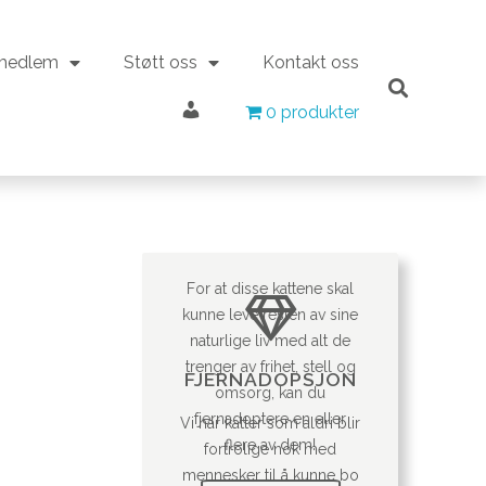
 medlem
Støtt oss
Kontakt oss
Min konto
 medlem
Støtt oss
Kontakt oss
0 produkter
0 produkter
Min konto
For at disse kattene skal
kunne leve resten av sine
naturlige liv med alt de
trenger av frihet, stell og
FJERNADOPSJON
omsorg, kan du
fjernadoptere en eller
Vi har katter som aldri blir
flere av dem!
fortrolige nok med
mennesker til å kunne bo