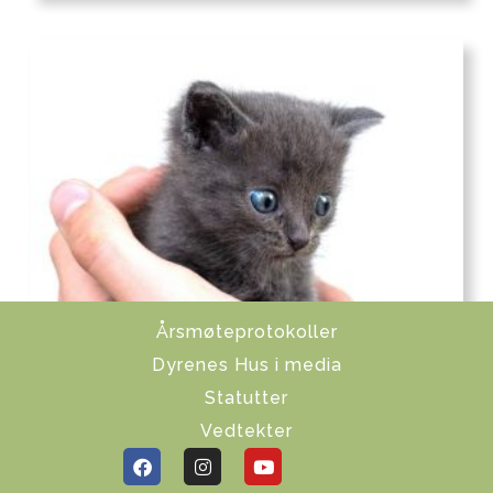
Årsmøteprotokoller
Dyrenes Hus i media
Statutter
Vedtekter