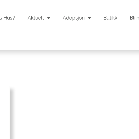
s Hus?
Aktuelt
Adopsjon
Butikk
Bli
s Hus?
Aktuelt
Adopsjon
Butikk
Bli