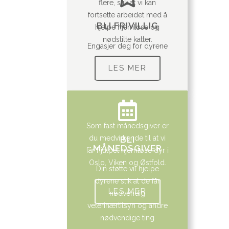
flere, slik at vi kan
fortsette arbeidet med å
BLI FRIVILLIG
hjelpe hjemløse og
nødstilte katter.
Engasjer deg for dyrene
LES MER
Som fast månedsgiver er
du medvirkende til at vi
BLI
MÅNEDSGIVER
får hjulpet hjemløse dyr i
Oslo, Viken og Østfold.
Din støtte vil hjelpe
dyrene slik at de får
LES MER
nødvendig
veterinærtilsyn og andre
nødvendige ting