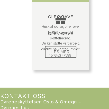
GI EN GAVE
Husk at donasjoner over
kr 500 gir rett til
GI EN GAVE
skattefradrag.
Du kan støtte vårt arbeid
direkte på kontonummer
LES MER
1503.53.42599.
KONTAKT OSS
Dyrebeskyttelsen Oslo & Omegn –
Dyrenes hus