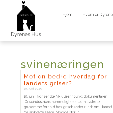
Hjem
Hvem er Dyrene
Hjem
Hvem er Dyrene
Dyrenes Hus
svinenæringen
Mot en bedre hverdag for
landets griser?
10. juni 2020
19. juni i fjor sendte NRK Brennpunkt dokumentaren
‘Griseindustriens hemmeligheter’ som avslørte
grusomme forhold hos grisebønder rundt om i landet
for sjokkerte seere. Modige Norun