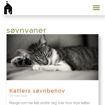
Min konto
søvnvaner
Katters søvnbehov
26. mars 2021
Mange som har katt undrer seg over hvor mye katten