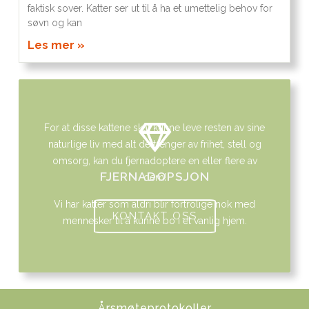
faktisk sover. Katter ser ut til å ha et umettelig behov for
søvn og kan
Les mer »
For at disse kattene skal kunne leve resten av sine
naturlige liv med alt de trenger av frihet, stell og
omsorg, kan du fjernadoptere en eller flere av
FJERNADOPSJON
dem!
Vi har katter som aldri blir fortrolige nok med
KONTAKT OSS
mennesker til å kunne bo i et vanlig hjem.
Årsmøteprotokoller