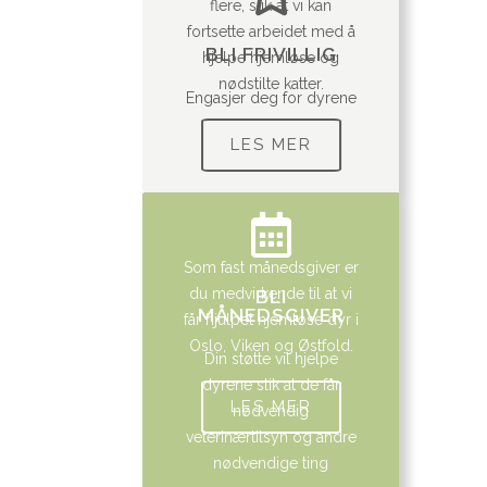
flere, slik at vi kan
fortsette arbeidet med å
BLI FRIVILLIG
hjelpe hjemløse og
nødstilte katter.
Engasjer deg for dyrene
LES MER
Som fast månedsgiver er
du medvirkende til at vi
BLI
MÅNEDSGIVER
får hjulpet hjemløse dyr i
Oslo, Viken og Østfold.
Din støtte vil hjelpe
dyrene slik at de får
LES MER
nødvendig
veterinærtilsyn og andre
nødvendige ting