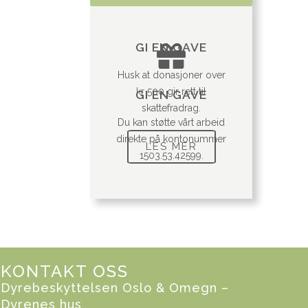
GI EN GAVE
Husk at donasjoner over
kr 500 gir rett til
GI EN GAVE
skattefradrag.
Du kan støtte vårt arbeid
direkte på kontonummer
LES MER
1503.53.42599.
KONTAKT OSS
Dyrebeskyttelsen Oslo & Omegn –
Dyrenes hus