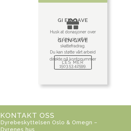
GI EN GAVE
Husk at donasjoner over
kr 500 gir rett til
GI EN GAVE
skattefradrag.
Du kan støtte vårt arbeid
direkte på kontonummer
LES MER
1503.53.42599.
KONTAKT OSS
Dyrebeskyttelsen Oslo & Omegn –
Dyrenes hus