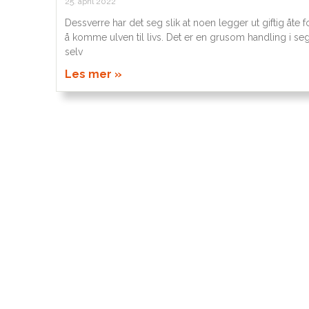
25. april 2022
Dessverre har det seg slik at noen legger ut giftig åte f
å komme ulven til livs. Det er en grusom handling i se
selv
Les mer »