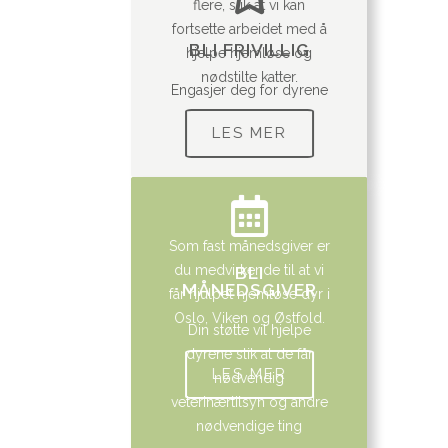
flere, slik at vi kan
fortsette arbeidet med å
BLI FRIVILLIG
hjelpe hjemløse og
nødstilte katter.
Engasjer deg for dyrene
LES MER
Som fast månedsgiver er
du medvirkende til at vi
BLI
MÅNEDSGIVER
får hjulpet hjemløse dyr i
Oslo, Viken og Østfold.
Din støtte vil hjelpe
dyrene slik at de får
LES MER
nødvendig
veterinærtilsyn og andre
nødvendige ting