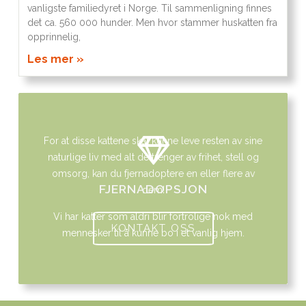
vanligste familiedyret i Norge. Til sammenligning finnes
det ca. 560 000 hunder. Men hvor stammer huskatten fra
opprinnelig,
Les mer »
For at disse kattene skal kunne leve resten av sine
naturlige liv med alt de trenger av frihet, stell og
omsorg, kan du fjernadoptere en eller flere av
FJERNADOPSJON
dem!
Vi har katter som aldri blir fortrolige nok med
KONTAKT OSS
mennesker til å kunne bo i et vanlig hjem.