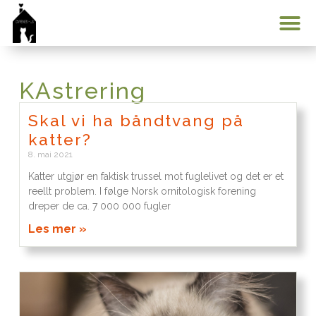
Min konto
KAstrering
Skal vi ha båndtvang på
katter?
8. mai 2021
Katter utgjør en faktisk trussel mot fuglelivet og det er et
reellt problem. I følge Norsk ornitologisk forening
dreper de ca. 7 000 000 fugler
Les mer »