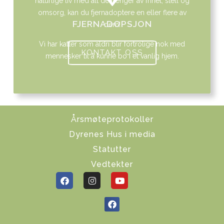
naturlige liv med alt de trenger av frihet, stell og
omsorg, kan du fjernadoptere en eller flere av
FJERNADOPSJON
dem!
Vi har katter som aldri blir fortrolige nok med
KONTAKT OSS
mennesker til å kunne bo i et vanlig hjem.
Årsmøteprotokoller
Dyrenes Hus i media
Statutter
Vedtekter