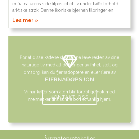
er fra naturens side tilpasset et liv under tøffe forhold i
arktiske strøk. Denne ikoniske bjørnen tilbringer en
Les mer »
For at disse kattene skal kunne leve resten av sine
naturlige liv med alt de trenger av frihet, stell og
omsorg, kan du fjernadoptere en eller flere av
FJERNADOPSJON
dem!
Vi har katter som aldri blir fortrolige nok med
KONTAKT OSS
mennesker til å kunne bo i et vanlig hjem.
Årsmøteprotokoller