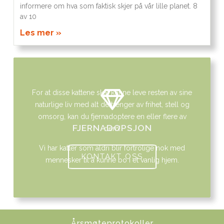
informere om hva som faktisk skjer på vår lille planet. 8
av 10
Les mer »
For at disse kattene skal kunne leve resten av sine
naturlige liv med alt de trenger av frihet, stell og
omsorg, kan du fjernadoptere en eller flere av
FJERNADOPSJON
dem!
Vi har katter som aldri blir fortrolige nok med
KONTAKT OSS
mennesker til å kunne bo i et vanlig hjem.
Årsmøteprotokoller