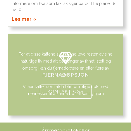
informere om hva som faktisk skjer på vår lille planet. 8
av 10
Les mer »
For at disse kattene skal kunne leve resten av sine
naturlige liv med alt de trenger av frihet, stell og
omsorg, kan du fjernadoptere en eller flere av
FJERNADOPSJON
dem!
Vi har katter som aldri blir fortrolige nok med
KONTAKT OSS
mennesker til å kunne bo i et vanlig hjem.
Årsmøteprotokoller