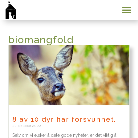
Min konto
biomangfold
8 av 10 dyr har forsvunnet.
22. oktober 2022
Selv om vi elsker å dele gode nyheter, er det viktig å