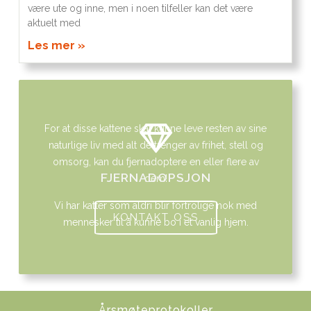
være ute og inne, men i noen tilfeller kan det være
aktuelt med
Les mer »
For at disse kattene skal kunne leve resten av sine
naturlige liv med alt de trenger av frihet, stell og
omsorg, kan du fjernadoptere en eller flere av
FJERNADOPSJON
dem!
Vi har katter som aldri blir fortrolige nok med
KONTAKT OSS
mennesker til å kunne bo i et vanlig hjem.
Årsmøteprotokoller