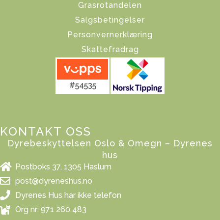
Grasrotandelen
Salgsbetingelser
Personvernerklæring
Skattefradrag
#54535
KONTAKT OSS
Dyrebeskyttelsen Oslo & Omegn – Dyrenes
hus
Postboks 37, 1305 Haslum
post@dyreneshus.no
Dyrenes Hus har ikke telefon
Org nr: 971 260 483