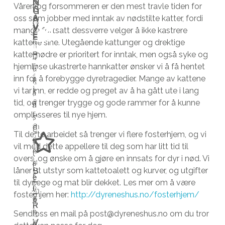
N
N
t
h
Våren og forsommeren er den mest travle tiden for
a
G
i
e
e
G
A
t
o
oss som jobber med inntak av nødstilte katter, fordi
r
A
n
m
r
V
V
e
v
mange fortsatt dessverre velger å ikke kastrere
k
E
e
m
e
E
v
f
kattene sine. Utegående kattunger og drektige
a
n
e
r
i
o
kattemødre er prioritert for inntak, men også syke og
t
H
D
a
t
d
L
l
r
hjemløse ukastrerte hannkatter ønsker vi å få hentet
t
u
A
u
t
t
u
N
h
f
inn for å forebygge dyretragedier. Mange av kattene
e
s
k
u
i
m
G
j
l
vi tar inn, er redde og preget av å ha gått ute i lang
r
k
T
a
r
l
e
e
e
I
tid, og trenger trygge og gode rammer for å kunne
s
a
n
l
d
d
D
l
r
omplasseres til nye hjem.
o
t
s
i
e
v
S
p
e
m
K
d
t
g
e
i
Til dette arbeidet så trenger vi flere fosterhjem, og vi
A
e
,
a
o
ø
e
r
r
T
vil med dette appellere til deg som har litt tid til
d
s
l
n
T
t
l
k
k
overs, og ønske om å gjøre en innsats for dyr i nød. Vi
E
y
l
d
a
t
i
l
e
R
B
låner ut utstyr som kattetoalett og kurver, og utgifter
r
i
r
s
e
L
v
a
n
til dyrlege og mat blir dekket. Les mer om å være
e
k
I
i
j
v
m
r
d
H
fosterhjem her:
http://dyreneshus.no/fosterhjem/
F
n
a
b
o
å
e
e
e
j
R
e
t
l
n
I
Send oss en mail på post@dyreneshus.no om du tror
r
d
t
t
e
V
s
v
i
e