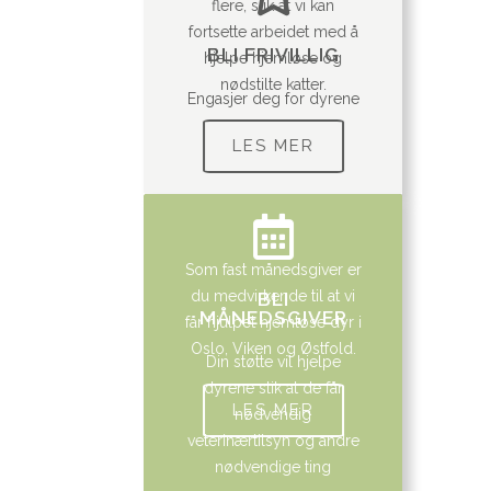
flere, slik at vi kan
fortsette arbeidet med å
BLI FRIVILLIG
hjelpe hjemløse og
nødstilte katter.
Engasjer deg for dyrene
LES MER
Som fast månedsgiver er
du medvirkende til at vi
BLI
MÅNEDSGIVER
får hjulpet hjemløse dyr i
Oslo, Viken og Østfold.
Din støtte vil hjelpe
dyrene slik at de får
LES MER
nødvendig
veterinærtilsyn og andre
nødvendige ting