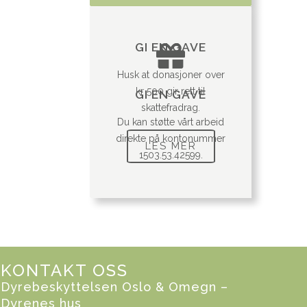
GI EN GAVE
Husk at donasjoner over
kr 500 gir rett til
GI EN GAVE
skattefradrag.
Du kan støtte vårt arbeid
direkte på kontonummer
LES MER
1503.53.42599.
KONTAKT OSS
Dyrebeskyttelsen Oslo & Omegn –
Dyrenes hus