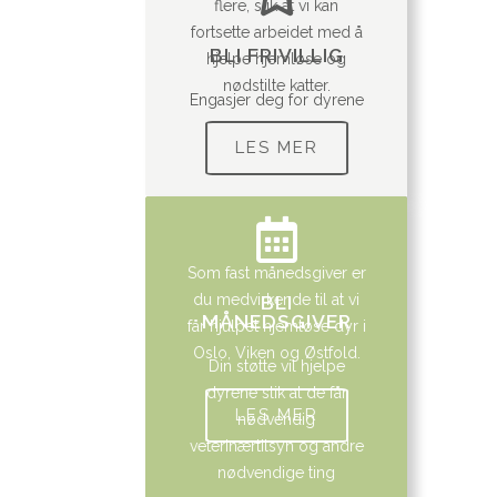
flere, slik at vi kan
fortsette arbeidet med å
BLI FRIVILLIG
hjelpe hjemløse og
nødstilte katter.
Engasjer deg for dyrene
LES MER
Som fast månedsgiver er
du medvirkende til at vi
BLI
MÅNEDSGIVER
får hjulpet hjemløse dyr i
Oslo, Viken og Østfold.
Din støtte vil hjelpe
dyrene slik at de får
LES MER
nødvendig
veterinærtilsyn og andre
nødvendige ting