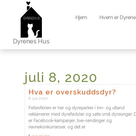
Hjem
Hvem er Dyrene
Hjem
Hvem er Dyrene
Dyrenes Hus
juli 8, 2020
Hva er overskuddsdyr?
8. juli 2020
Fellesferien er her og dyreparker i inn- og utland
reklamerer med dyrefødsler og søte små dyreunger. 
er Facebook-kampanjer, live-sendinger og
navnekonkurranser, og det er