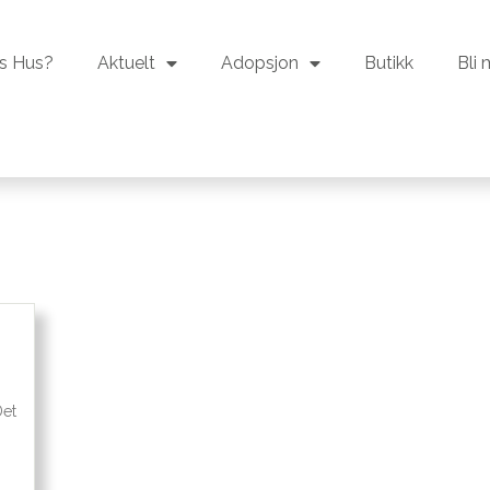
s Hus?
Aktuelt
Adopsjon
Butikk
Bli
s Hus?
Aktuelt
Adopsjon
Butikk
Bli
Det