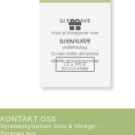
GI EN GAVE
Husk at donasjoner over
kr 500 gir rett til
GI EN GAVE
skattefradrag.
Du kan støtte vårt arbeid
direkte på kontonummer
LES MER
1503.53.42599.
KONTAKT OSS
Dyrebeskyttelsen Oslo & Omegn –
Dyrenes hus