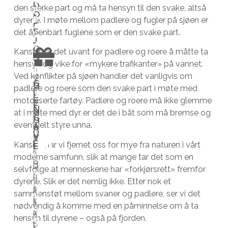
V
r
D
den sterke part og må ta hensyn til den svake, altså
r
i
m
E
O
a
R
dyrene. I møte mellom padlere og fugler på sjøen er
e
f
å
P
l
S
det åpenbart fuglene som er den svake part.
s
o
n
J
D
l
t
s
e
O
Kanskje er det uvant for padlere og roere å måtte ta
i
t
N
e
t
d
hensyn og vike for «mykere trafikanter» på vannet.
n
i
n
e
s
Ved konflikter på sjøen handler det vanligvis om
s
d
V
a
r
g
G
G
padlere og roere som den svake part i møte med
t
b
i
I
I
v
h
i
E
motoriserte fartøy. Padlere og roere må ikke glemme
ø
e
E
h
s
j
v
N
N
at i møte med dyr er det de i båt som må bremse og
t
h
a
G
i
e
e
G
eventuelt styre unna.
A
t
o
r
A
n
m
r
V
V
e
v
k
E
e
m
e
Kanskje har vi fjernet oss for mye fra naturen i vårt
E
v
f
a
n
e
r
moderne samfunn, slik at mange tar det som en
i
o
t
H
D
a
t
d
L
selvfølge at menneskene har «forkjørsrett» fremfor
l
r
t
u
A
u
t
t
u
dyrene. Slik er det nemlig ikke. Etter nok et
N
h
f
e
s
k
u
i
m
sammenstøt mellom svaner og padlere, ser vi det
G
j
l
r
k
T
a
r
l
e
nødvendig å komme med en påminnelse om å ta
e
e
I
s
a
n
l
d
d
hensyn til dyrene – også på fjorden.
D
l
r
o
t
s