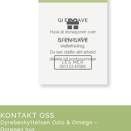
GI EN GAVE
Husk at donasjoner over
kr 500 gir rett til
GI EN GAVE
skattefradrag.
Du kan støtte vårt arbeid
direkte på kontonummer
LES MER
1503.53.42599.
KONTAKT OSS
Dyrebeskyttelsen Oslo & Omegn –
Dyrenes hus