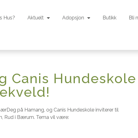
s Hus?
Aktuelt
Adopsjon
Butikk
Bli
s Hus?
Aktuelt
Adopsjon
Butikk
Bli
g Canis Hundeskole
dekveld!
ærDeg på Hamang, og Canis Hundeskole inviterer til
n, Rud i Bærum. Tema vil være: