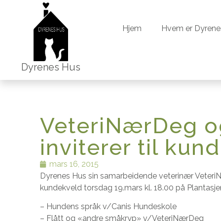
Hjem
Hvem er Dyrene
Hjem
Hvem er Dyrene
Dyrenes Hus
VeteriNærDeg o
inviterer til kun
mars 16, 2015
Dyrenes Hus sin samarbeidende veterinær VeteriN
kundekveld torsdag 19.mars kl. 18.00 på Plantasje
– Hundens språk v/Canis Hundeskole
– Flått og «andre småkryp» v/VeteriNærDeg