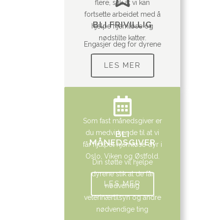
flere, slik at vi kan
fortsette arbeidet med å
BLI FRIVILLIG
hjelpe hjemløse og
nødstilte katter.
Engasjer deg for dyrene
LES MER
Som fast månedsgiver er
du medvirkende til at vi
BLI
MÅNEDSGIVER
får hjulpet hjemløse dyr i
Oslo, Viken og Østfold.
Din støtte vil hjelpe
dyrene slik at de får
LES MER
nødvendig
veterinærtilsyn og andre
nødvendige ting