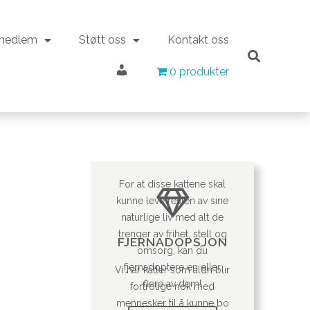
 medlem
Støtt oss
Kontakt oss
Min konto
 medlem
Støtt oss
Kontakt oss
0 produkter
0 produkter
Min konto
For at disse kattene skal
kunne leve resten av sine
naturlige liv med alt de
trenger av frihet, stell og
FJERNADOPSJON
omsorg, kan du
fjernadoptere en eller
Vi har katter som aldri blir
flere av dem!
fortrolige nok med
mennesker til å kunne bo