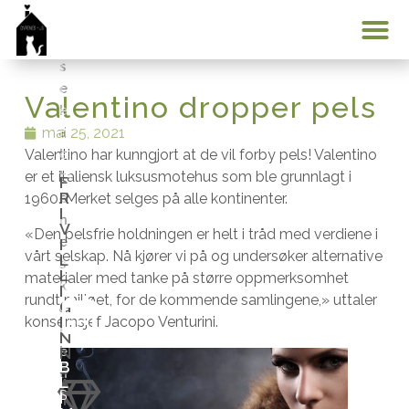
d
u
i
k
s
a
s
t
Min konto
e
t
Valentino dropper pels
k
e
mai 25, 2021
a
n
Valentino har kunngjort at de vil forby pels! Valentino
t
e
er et italiensk luksusmotehus som ble grunnlagt i
t
m
F
R
1960. Merket selges på alle kontinenter.
e
u
I
n
l
V
«Den pelsfrie holdningen er helt i tråd med verdiene i
e
i
I
vårt selskap. Nå kjører vi på og undersøker alternative
L
s
g
L
materialer med tanke på større oppmerksomhet
k
h
I
rundt miljøet, for de kommende samlingene,» uttaler
G
a
e
I
konsernsjef Jacopo Venturini.
l
t
N
N
k
e
B
S
u
n
L
A
I
n
t
S
T