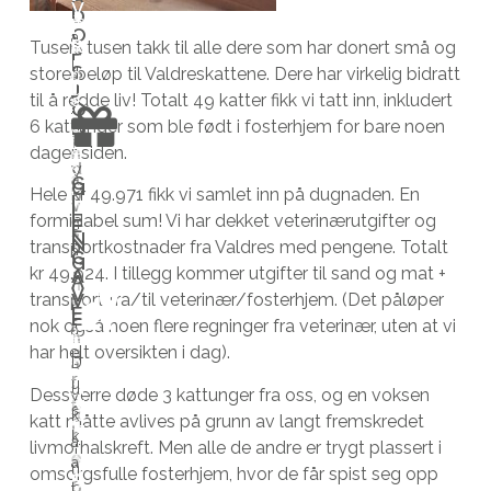
V
r
D
r
i
m
E
O
a
R
Tusen, tusen takk til alle dere som har donert små og
e
f
å
P
l
S
store beløp til Valdreskattene. Dere har virkelig bidratt
s
o
n
J
D
l
til å redde liv! Totalt 49 katter fikk vi tatt inn, inkludert
t
s
e
O
i
t
6 kattunger som ble født i fosterhjem for bare noen
N
e
t
d
n
i
dager siden.
n
e
s
s
d
V
a
r
g
G
G
Hele kr 49.971 fikk vi samlet inn på dugnaden. En
t
b
i
I
I
v
h
i
E
formidabel sum! Vi har dekket veterinærutgifter og
ø
e
E
h
s
j
v
N
N
transportkostnader fra Valdres med pengene. Totalt
t
h
a
G
i
e
e
G
kr 49.924. I tillegg kommer utgifter til sand og mat +
A
t
o
r
A
n
m
r
V
V
transport fra/til veterinær/fosterhjem. (Det påløper
e
v
k
E
e
m
e
E
nok også noen flere regninger fra veterinær, uten at vi
v
f
a
n
e
r
har helt oversikten i dag).
i
o
t
H
D
a
t
d
L
l
r
t
u
A
u
t
t
u
Dessverre døde 3 kattunger fra oss, og en voksen
N
h
f
e
s
k
u
i
m
katt måtte avlives på grunn av langt fremskredet
G
j
l
r
k
T
a
r
l
e
livmorhalskreft. Men alle de andre er trygt plassert i
e
e
I
s
a
n
l
d
d
omsorgsfulle fosterhjem, hvor de får spist seg opp
D
l
r
o
t