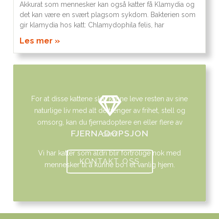
Akkurat som mennesker kan også katter få Klamydia og
det kan være en svært plagsom sykdom. Bakterien som
gir klamydia hos katt: Chlamydophila felis, har
Les mer »
For at disse kattene skal kunne leve resten av sine
naturlige liv med alt de trenger av frihet, stell og
omsorg, kan du fjernadoptere en eller flere av
FJERNADOPSJON
dem!
Vi har katter som aldri blir fortrolige nok med
KONTAKT OSS
mennesker til å kunne bo i et vanlig hjem.