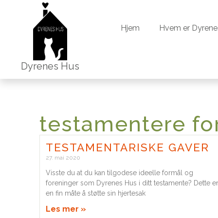
Hjem
Hvem er Dyrene
Hjem
Hvem er Dyrene
Dyrenes Hus
testamentere f
TESTAMENTARISKE GAVER
27. mai 2020
Visste du at du kan tilgodese ideelle formål og
foreninger som Dyrenes Hus i ditt testamente? Dette e
en fin måte å støtte sin hjertesak
Les mer »