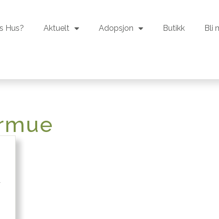
s Hus?
Aktuelt
Adopsjon
Butikk
Bli
s Hus?
Aktuelt
Adopsjon
Butikk
Bli
ormue
r