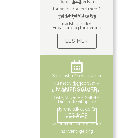
flere, slik at vi kan
fortsette arbeidet med å
BLI FRIVILLIG
hjelpe hjemløse og
nødstilte katter.
Engasjer deg for dyrene
LES MER
Som fast månedsgiver er
du medvirkende til at vi
BLI
MÅNEDSGIVER
får hjulpet hjemløse dyr i
Oslo, Viken og Østfold.
Din støtte vil hjelpe
dyrene slik at de får
LES MER
nødvendig
veterinærtilsyn og andre
nødvendige ting