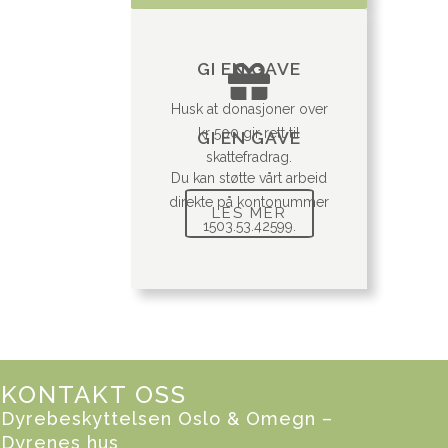
GI EN GAVE
Husk at donasjoner over
kr 500 gir rett til
GI EN GAVE
skattefradrag.
Du kan støtte vårt arbeid
direkte på kontonummer
LES MER
1503.53.42599.
KONTAKT OSS
Dyrebeskyttelsen Oslo & Omegn –
Dyrenes hus