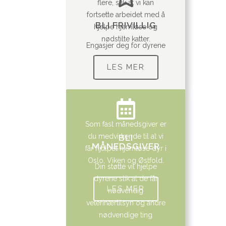
flere, slik at vi kan
fortsette arbeidet med å
BLI FRIVILLIG
hjelpe hjemløse og
nødstilte katter.
Engasjer deg for dyrene
LES MER
Som fast månedsgiver er
du medvirkende til at vi
BLI
MÅNEDSGIVER
får hjulpet hjemløse dyr i
Oslo, Viken og Østfold.
Din støtte vil hjelpe
dyrene slik at de får
LES MER
nødvendig
veterinærtilsyn og andre
nødvendige ting