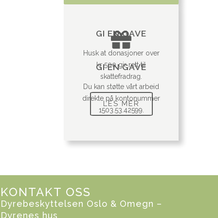
GI EN GAVE
Husk at donasjoner over
kr 500 gir rett til
GI EN GAVE
skattefradrag.
Du kan støtte vårt arbeid
direkte på kontonummer
LES MER
1503.53.42599.
KONTAKT OSS
Dyrebeskyttelsen Oslo & Omegn –
Dyrenes hus