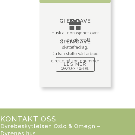
GI EN GAVE
Husk at donasjoner over
kr 500 gir rett til
GI EN GAVE
skattefradrag.
Du kan støtte vårt arbeid
direkte på kontonummer
LES MER
1503.53.42599.
KONTAKT OSS
Dyrebeskyttelsen Oslo & Omegn –
Dyrenes hus