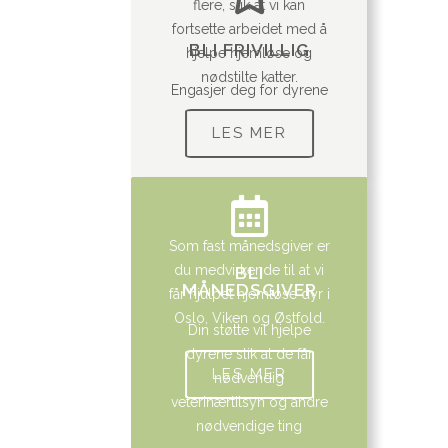
flere, slik at vi kan
fortsette arbeidet med å
BLI FRIVILLIG
hjelpe hjemløse og
nødstilte katter.
Engasjer deg for dyrene
LES MER
Som fast månedsgiver er
du medvirkende til at vi
BLI
MÅNEDSGIVER
får hjulpet hjemløse dyr i
Oslo, Viken og Østfold.
Din støtte vil hjelpe
dyrene slik at de får
LES MER
nødvendig
veterinærtilsyn og andre
nødvendige ting