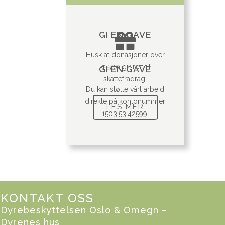
GI EN GAVE
Husk at donasjoner over
kr 500 gir rett til
GI EN GAVE
skattefradrag.
Du kan støtte vårt arbeid
direkte på kontonummer
LES MER
1503.53.42599.
KONTAKT OSS
Dyrebeskyttelsen Oslo & Omegn –
Dyrenes hus