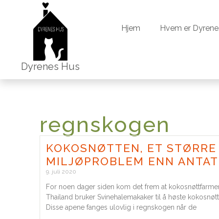
Hjem
Hvem er Dyrene
Hjem
Hvem er Dyrene
Dyrenes Hus
regnskogen
KOKOSNØTTEN, ET STØRRE
MILJØPROBLEM ENN ANTAT
9. juli 2020
For noen dager siden kom det frem at kokosnøttfarmer
Thailand bruker Svinehalemakaker til å høste kokosnøtt
Disse apene fanges ulovlig i regnskogen når de