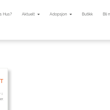
s Hus?
Aktuelt
Adopsjon
Butikk
Bli
s Hus?
Aktuelt
Adopsjon
Butikk
Bli
T
 i
er.