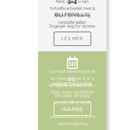
flere, slik at vi kan
fortsette arbeidet med å
BLI FRIVILLIG
hjelpe hjemløse og
nødstilte katter.
Engasjer deg for dyrene
LES MER
Som fast månedsgiver er
du medvirkende til at vi
BLI
MÅNEDSGIVER
får hjulpet hjemløse dyr i
Oslo, Viken og Østfold.
Din støtte vil hjelpe
dyrene slik at de får
LES MER
nødvendig
veterinærtilsyn og andre
nødvendige ting