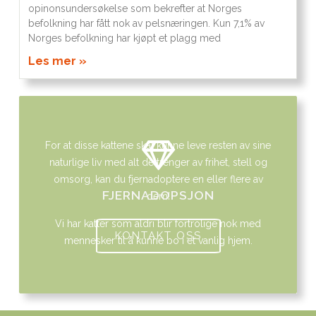
opinonsundersøkelse som bekrefter at Norges
befolkning har fått nok av pelsnæringen. Kun 7,1% av
Norges befolkning har kjøpt et plagg med
Les mer »
For at disse kattene skal kunne leve resten av sine
naturlige liv med alt de trenger av frihet, stell og
omsorg, kan du fjernadoptere en eller flere av
FJERNADOPSJON
dem!
Vi har katter som aldri blir fortrolige nok med
KONTAKT OSS
mennesker til å kunne bo i et vanlig hjem.