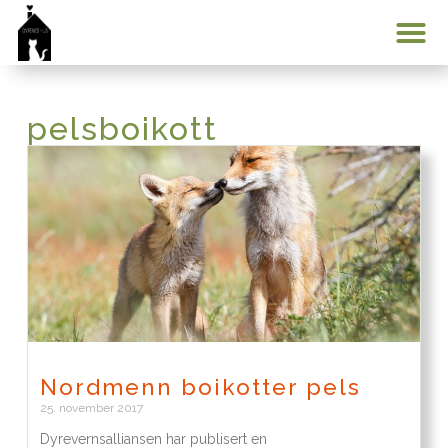
Min konto
pelsboikott
Nordmenn boikotter pels
25. november 2017
Dyrevernsalliansen har publisert en