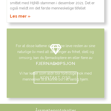
smittet med H5N8-stammen i desember 2021. Det er
også meldt inn det første menneskelige tilfellet
Les mer »
For at disse kattene skal kunne leve resten av sine
naturlige liv med alt de trenger av frihet, stell og
omsorg, kan du fjernadoptere en eller flere av
FJERNADOPSJON
dem!
Vi har katter som aldri blir fortrolige nok med
KONTAKT OSS
mennesker til å kunne bo i et vanlig hjem.
Årsmøteprotokoller