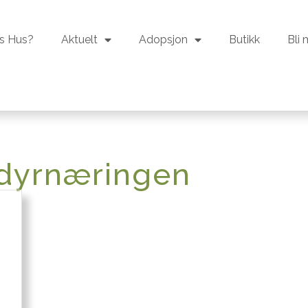
s Hus?
Aktuelt
Adopsjon
Butikk
Bli
s Hus?
Aktuelt
Adopsjon
Butikk
Bli
lsdyrnæringen