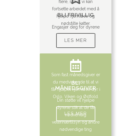
flere, slik at vi kan
fortsette arbeidet med å
BLI FRIVILLIG
hjelpe hjemløse og
nødstilte katter.
Engasjer deg for dyrene
LES MER
Som fast månedsgiver er
du medvirkende til at vi
BLI
MÅNEDSGIVER
får hjulpet hjemløse dyr i
Oslo, Viken og Østfold.
Din støtte vil hjelpe
dyrene slik at de får
LES MER
nødvendig
veterinærtilsyn og andre
nødvendige ting