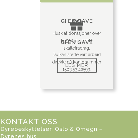
GI EN GAVE
Husk at donasjoner over
kr 500 gir rett til
GI EN GAVE
skattefradrag.
Du kan støtte vårt arbeid
direkte på kontonummer
LES MER
1503.53.42599.
KONTAKT OSS
Dyrebeskyttelsen Oslo & Omegn –
Dyrenes hus