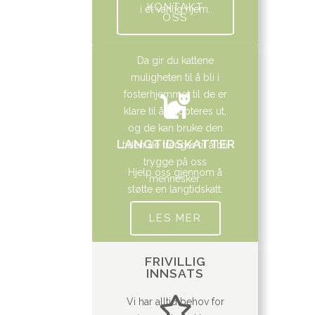
KONTAKT
i et vanlig hjem.
OSS
Da gir du kattene
muligheten til å bli i
fosterhjemmet til de er
klare til å adopteres ut,
og de kan bruke den
LANGTIDSKATTER
tiden de trenger til å bli
trygge på oss
Hjelp oss gjennom å
mennesker.
støtte en langtidskatt.
LES MER
FRIVILLIG
INNSATS
Vi har alltid behov for