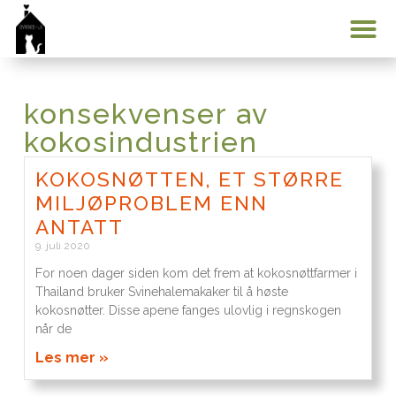
Hvem er Dyrenes Hus?
Bli me
Kontakt oss
0 pr
Min k
konsekvenser av
kokosindustrien
KOKOSNØTTEN, ET STØRRE
MILJØPROBLEM ENN
ANTATT
9. juli 2020
For noen dager siden kom det frem at kokosnøttfarmer i
Thailand bruker Svinehalemakaker til å høste
kokosnøtter. Disse apene fanges ulovlig i regnskogen
når de
Les mer »