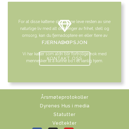
For at disse kattene skal kunne leve resten av sine
naturlige liv med alt de trenger av frihet, stell og
omsorg, kan du fjernadoptere en eller flere av
FJERNADOPSJON
dem!
Vi har katter som aldri blir fortrolige nok med
KONTAKT OSS
mennesker til å kunne bo i et vanlig hjem.
Årsmøteprotokoller
Dyrenes Hus i media
Statutter
Vedtekter