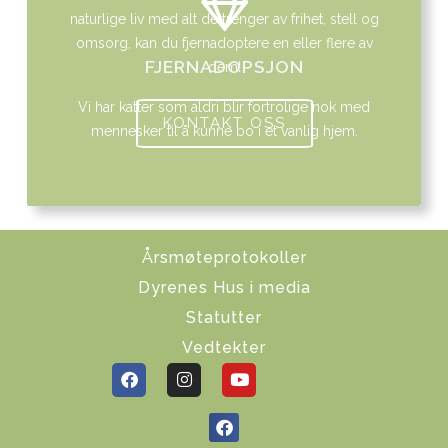
naturlige liv med alt de trenger av frihet, stell og
omsorg, kan du fjernadoptere en eller flere av
FJERNADOPSJON
dem!
Vi har katter som aldri blir fortrolige nok med
KONTAKT OSS
mennesker til å kunne bo i et vanlig hjem.
Årsmøteprotokoller
Dyrenes Hus i media
Statutter
Vedtekter