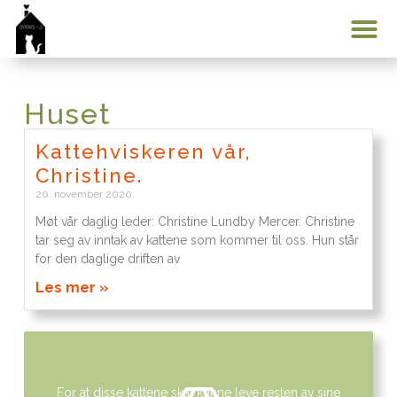
Min konto
Huset
Kattehviskeren vår,
Christine.
20. november 2020
Møt vår daglig leder: Christine Lundby Mercer. Christine
tar seg av inntak av kattene som kommer til oss. Hun står
for den daglige driften av
Les mer »
For at disse kattene skal kunne leve resten av sine