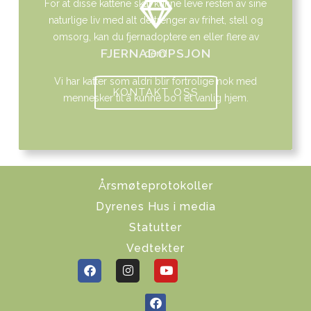
For at disse kattene skal kunne leve resten av sine
naturlige liv med alt de trenger av frihet, stell og
omsorg, kan du fjernadoptere en eller flere av
FJERNADOPSJON
dem!
Vi har katter som aldri blir fortrolige nok med
KONTAKT OSS
mennesker til å kunne bo i et vanlig hjem.
Årsmøteprotokoller
Dyrenes Hus i media
Statutter
Vedtekter