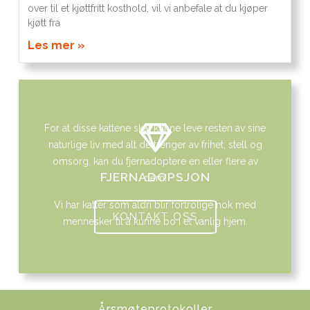
over til et kjøttfritt kosthold, vil vi anbefale at du kjøper
kjøtt fra
Les mer »
For at disse kattene skal kunne leve resten av sine
naturlige liv med alt de trenger av frihet, stell og
omsorg, kan du fjernadoptere en eller flere av
FJERNADOPSJON
dem!
Vi har katter som aldri blir fortrolige nok med
KONTAKT OSS
mennesker til å kunne bo i et vanlig hjem.
Årsmøteprotokoller