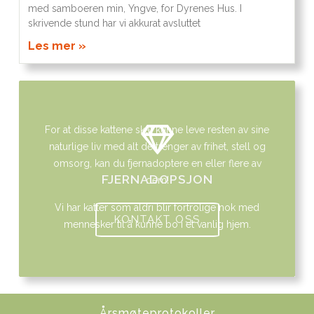
med samboeren min, Yngve, for Dyrenes Hus. I
skrivende stund har vi akkurat avsluttet
Les mer »
For at disse kattene skal kunne leve resten av sine
naturlige liv med alt de trenger av frihet, stell og
omsorg, kan du fjernadoptere en eller flere av
FJERNADOPSJON
dem!
Vi har katter som aldri blir fortrolige nok med
KONTAKT OSS
mennesker til å kunne bo i et vanlig hjem.
Årsmøteprotokoller