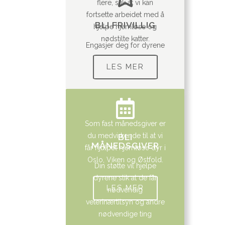
flere, slik at vi kan
fortsette arbeidet med å
BLI FRIVILLIG
hjelpe hjemløse og
nødstilte katter.
Engasjer deg for dyrene
LES MER
Som fast månedsgiver er
du medvirkende til at vi
BLI
MÅNEDSGIVER
får hjulpet hjemløse dyr i
Oslo, Viken og Østfold.
Din støtte vil hjelpe
dyrene slik at de får
LES MER
nødvendig
veterinærtilsyn og andre
nødvendige ting