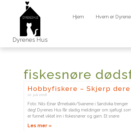
Hjem
Hvem er Dyrene
Hjem
Hvem er Dyrene
Dyrenes Hus
fiskesnøre dødsf
Hobbyfiskere – Skjerp dere
10. juli 2016
Foto: Nils-Einar Ørnebakk/Svanene i Sandvika trenger
deg! Dyrenes Hus får stadig meldinger om sjøfugl so
er funnet viklet inn i fiskesnører og garn. Et snøre
Les mer »