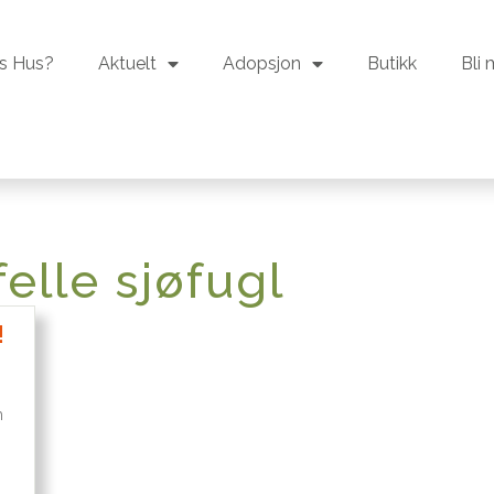
s Hus?
Aktuelt
Adopsjon
Butikk
Bli
s Hus?
Aktuelt
Adopsjon
Butikk
Bli
elle sjøfugl
!
m