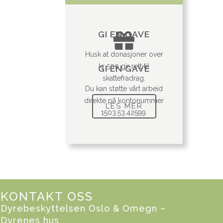
GI EN GAVE
Husk at donasjoner over
kr 500 gir rett til
GI EN GAVE
skattefradrag.
Du kan støtte vårt arbeid
direkte på kontonummer
LES MER
1503.53.42599.
KONTAKT OSS
Dyrebeskyttelsen Oslo & Omegn –
Dyrenes hus