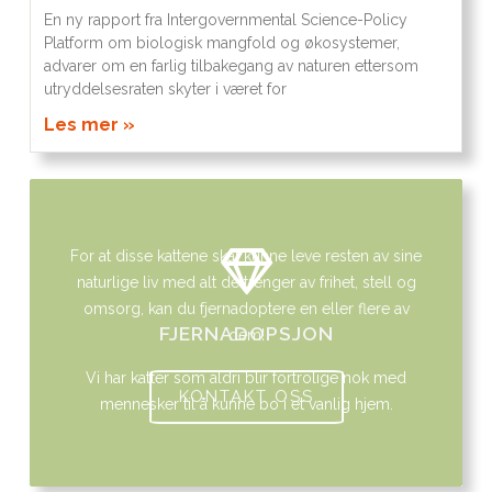
En ny rapport fra Intergovernmental Science-Policy
Platform om biologisk mangfold og økosystemer,
advarer om en farlig tilbakegang av naturen ettersom
utryddelsesraten skyter i været for
Les mer »
For at disse kattene skal kunne leve resten av sine
naturlige liv med alt de trenger av frihet, stell og
omsorg, kan du fjernadoptere en eller flere av
FJERNADOPSJON
dem!
Vi har katter som aldri blir fortrolige nok med
KONTAKT OSS
mennesker til å kunne bo i et vanlig hjem.