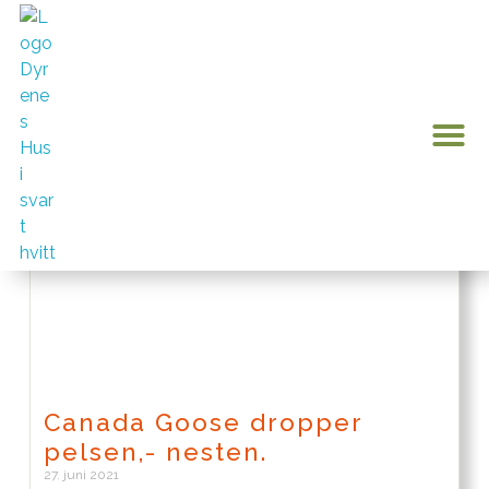
dun
Min konto
Canada Goose dropper
pelsen,- nesten.
27. juni 2021