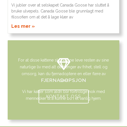
Vi jubler over at selskapet Canada Goose har sluttet å
bruke ulvepels. Canada Goose ble grunnlagt med
filosofien om at det å lage klær av
Les mer »
For at disse kattene skal kunne leve resten av sine
naturlige liv med alt de trenger av frihet, stell og
omsorg, kan du fjernadoptere en eller flere av
FJERNADOPSJON
dem!
Vi har katter som aldri blir fortrolige nok med
KONTAKT OSS
mennesker til å kunne bo i et vanlig hjem.