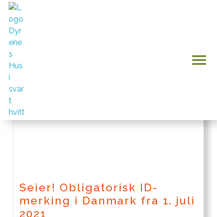
Hvem er Dyrenes Hus?
Bli me
Kontakt oss
0 pr
Min k
chipping
Seier! Obligatorisk ID-
merking i Danmark fra 1. juli
2021