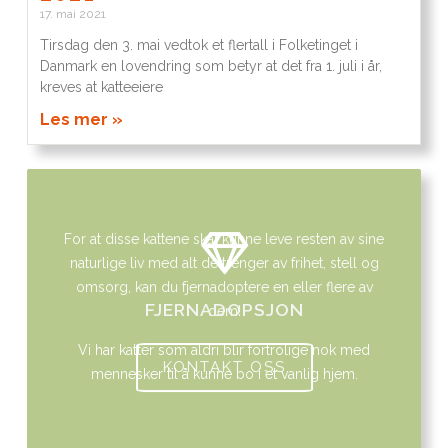
17. mai 2021
Tirsdag den 3. mai vedtok et flertall i Folketinget i
Danmark en lovendring som betyr at det fra 1. juli i år,
kreves at katteeiere
Les mer »
For at disse kattene skal kunne leve resten av sine
naturlige liv med alt de trenger av frihet, stell og
omsorg, kan du fjernadoptere en eller flere av
FJERNADOPSJON
dem!
Vi har katter som aldri blir fortrolige nok med
KONTAKT OSS
mennesker til å kunne bo i et vanlig hjem.