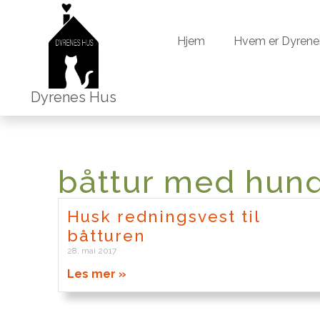
Hjem
Hvem er Dyrene
Hjem
Hvem er Dyrene
Dyrenes Hus
båttur med hun
Husk redningsvest til
båtturen
28. mai 2017
Les mer »