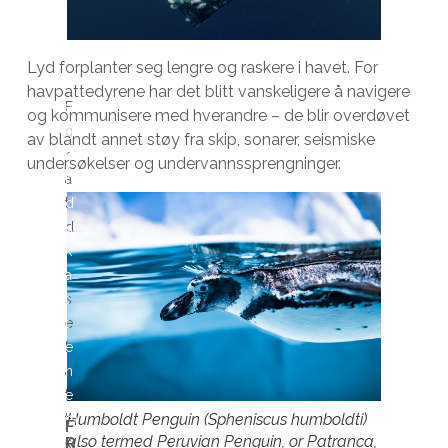
Lyd forplanter seg lengre og raskere i havet. For
D
havpattedyrene har det blitt vanskeligere å navigere
F
a
og kommunisere med hverandre – de blir overdøvet
o
g
av blandt annet støy fra skip, sonarer, seismiske
r
i
undersøkelser og undervannssprengninger.
a
r
t
d
d
u
i
k
s
a
s
t
e
t
k
e
a
n
t
e
Humboldt Penguin (Spheniscus humboldti)
t
m
F
R
also termed Peruvian Penguin, or Patranca,
e
u