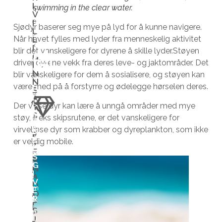
I
swimming in the clear water.
n
l
V
e
i
I
Sjødyr baserer seg mye på lyd for å kunne navigere.
L
s
g
L
Når havet fylles med lyder fra menneskelig aktivitet
k
h
I
blir det vanskeligere for dyrene å skille lyder.Støyen
G
a
e
driver dyrene vekk fra deres leve- og jaktområder. Det
I
l
t
N
blir vanskeligere for dem å sosialisere, og støyen kan
N
k
e
være med på å forstyrre og ødelegge hørselen deres.
B
S
u
n
L
A
I
n
t
S
Der visse dyr kan lære å unngå områder med mye
T
M
S
n
i
o
støy, f. eks skipsrutene, er det vanskeligere for
Å
e
l
m
virvelløse dyr som krabber og dyreplankton, som ikke
N
F
V
E
l
å
f
er veldig mobile.
J
D
i
E
e
b
a
S
R
h
G
v
l
s
N
a
I
A
e
i
t
V
r
D
r
i
m
E
O
a
R
e
f
å
P
l
S
s
o
n
J
D
l