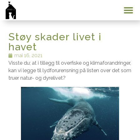
Min konto
Støy skader livet i
havet
mai 16, 2021
Visste du; at i tillegg til overfiske og klimaforandringer,
kan vi legge til lydforurensning på listen over det som
truer natur- og dyrelivet?