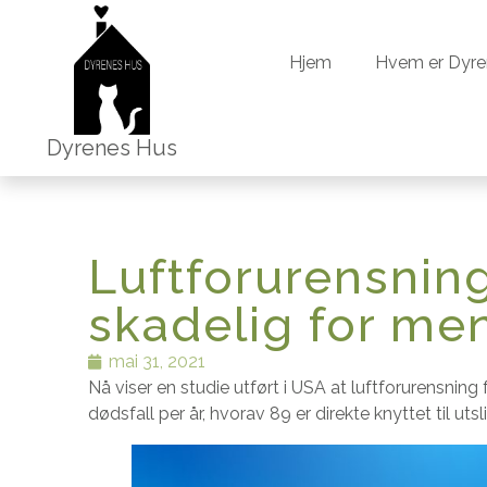
Hjem
Hvem 
Hjem
Hvem er Dyre
Dyrenes Hus
Luftforurensning
skadelig for me
mai 31, 2021
Nå viser en studie utført i USA at luftforurensning f
dødsfall per år, hvorav 89 er direkte knyttet til uts