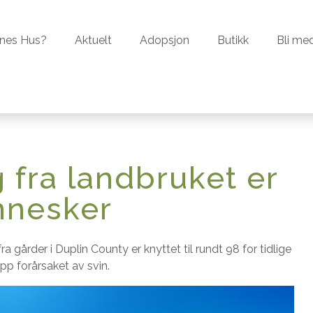
er Dyrenes Hus?
Aktuelt
Adopsjon
Butikk
nes Hus?
Aktuelt
Adopsjon
Butikk
Bli me
 fra landbruket er
nnesker
ra gårder i Duplin County er knyttet til rundt 98 for tidlige
lipp forårsaket av svin.