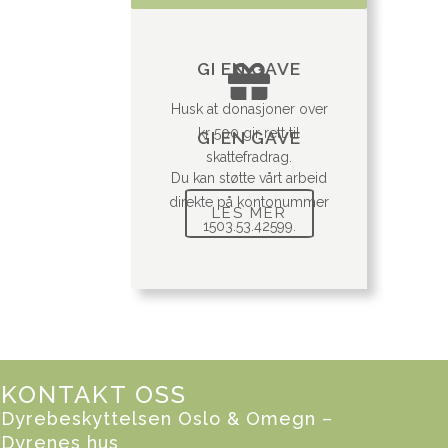
GI EN GAVE
Husk at donasjoner over
kr 500 gir rett til
GI EN GAVE
skattefradrag.
Du kan støtte vårt arbeid
direkte på kontonummer
LES MER
1503.53.42599.
KONTAKT OSS
Dyrebeskyttelsen Oslo & Omegn –
Dyrenes hus