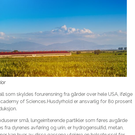
ior
ll som skyldes forurensning fra gårder over hele USA, ifølge
 Academy of Sciences.Husdyrhold er ansvarlig for 80 prosent
duksjon.
duserer små, lungeirriterende partikler som føres avgårde
fra dyrenes avføring og urin, er hydrogensulfid, metan,
er kan hver av disse gassene utgjøre en helsetrussel for