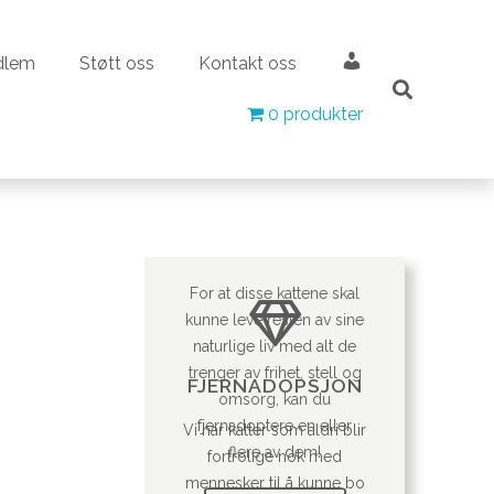
Bli medlem
Støtt oss
Kontakt oss
Min konto
dlem
Støtt oss
Kontakt oss
Min konto
0 produkter
0 produkter
For at disse kattene skal
kunne leve resten av sine
naturlige liv med alt de
trenger av frihet, stell og
FJERNADOPSJON
omsorg, kan du
fjernadoptere en eller
Vi har katter som aldri blir
flere av dem!
fortrolige nok med
mennesker til å kunne bo