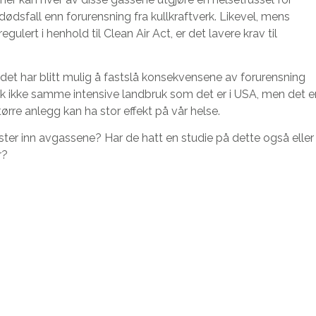
dødsfall enn forurensning fra kullkraftverk. Likevel, mens
egulert i henhold til Clean Air Act, er det lavere krav til
det har blitt mulig å fastslå konsekvensene av forurensning
nok ikke samme intensive landbruk som det er i USA, men det e
tørre anlegg kan ha stor effekt på vår helse.
ter inn avgassene? Har de hatt en studie på dette også eller
r?