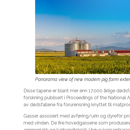
Panorama view of new modern pig farm exter
Disse tapene er blant mer enn 17.000 årlige dødsfa
forskning publisert i Proceedings of the National
av dødsfallene fra forurensning knyttet til matpro
Gasser assosiert med avføring/urin og dyrefôr pro
med vinden. De fire hovedgassene som produseres 
ammoniakk og karbondioksid. I høye konsentrasjon