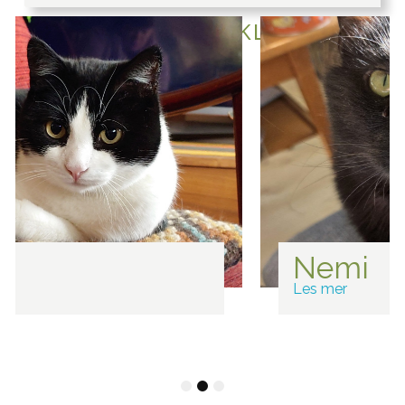
ADOPSJONSKLARE
Nemi
Les mer
1
2
3