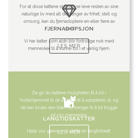
For at disse kattene skal kunne leve resten av sine
naturlige liv med alt de trenger av frihet, stell og
omsorg, kan du fjernadoptere en eller flere av
FJERNADOPSJON
dem!
Vi har katter som aldri blir fortrolige nok med
LES MER
mennesker til å kunne bo i et vanlig hjem.
Da gir du kattene muligheten til å bli i
fosterhjemmet til de er klare til å adopteres ut, og
de kan bruke den tiden de trenger til å bli trygge
på oss mennesker.
LANGTIDSKATTER
Hjelp oss gjennom å støtte en langtidskatt.
LES MER