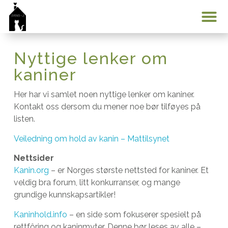
Min konto
Nyttige lenker om
kaniner
Her har vi samlet noen nyttige lenker om kaniner.
Kontakt oss dersom du mener noe bør tilføyes på
listen.
Veiledning om hold av kanin – Mattilsynet
Nettsider
Kanin.org
– er Norges største nettsted for kaniner. Et
veldig bra forum, litt konkurranser, og mange
grundige kunnskapsartikler!
Kaninhold.info
– en side som fokuserer spesielt på
rettfôring og kaninmyter. Denne bør leses av alle –