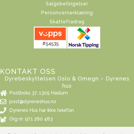
Salgsbetingelser
Personvernerklæring
Skattefradrag
#54535
KONTAKT OSS
Dyrebeskyttelsen Oslo & Omegn – Dyrenes
hus
Postboks 37, 1305 Haslum
post@dyreneshus.no
Dyrenes Hus har ikke telefon
Org nr: 971 260 483