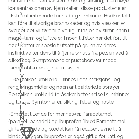
kontakt med sølt vaskemiddel og slikking). Den høye
i
k
konsentrasjonen av kjemikalier i disse produktene er
s
a
ekstremt irriterende for hud og slimhinner. Hudkontakt
s
t
kan føre til alvorlige brannskader, og hvis væsken er
e
t
svelget det vil føre til alvorlig irritasjon av slimhinnen i
k
e
mage-tarm og luftveier. I noen tilfeller har det ført til
a
n
død! Katter er spesielt utsatt på grunn av deres
t
e
instinktive tendens til å fjerne smuss fra pelsen ved å
t
m
F
slikke seg. Symptomene er pustebesvær, mage-
R
e
u
tarmproblemer og hudirritasjon.
I
n
l
V
– Benzalkoniumklorid – finnes i desinfeksjons- og
e
i
I
L
rengjøringsmidler og noen antibakterielle sprayer.
s
g
L
Benzalkoniumklorid foråsaker betennelse i slimhinner
k
h
I
G
og tunge. Symtomer er: sikling, feber og hoste.
a
e
I
l
t
N
-Smertestillende for mennesker. Paracetamol
N
k
e
(paracet, panadol) og Ibuprofen (Ibux).Paracetamol
B
S
u
n
L
A
gir leverskade og blodet kan få redusert evne til å
I
n
t
S
T
binde oksygen. Ibuprofen er også giftig for katt og
M
S