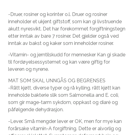
-Druer, rosiner og korinter o.l. Druer og rosiner
inneholder et ukjent giftstoff, som kan gi livstruende
akutt nyresvikt. Det har forekommet forgiftningstegn
etter inntak av bare 7 rosiner. Det gjelder også ved
inntak av bakst og kaker som inneholder rosiner.
-Vitamin- og jerntilskudd for mennesker Kan gi skade
til fordøyelsessystemet og kan være giftig for
leveren og nyrene.
MAT SOM SKAL UNNGÅS OG BEGRENSES
-Rått kjøtt, diverse typer og rå kylling. rått kjøtt kan
inneholde bakterie slik som Salmonella and E. coli,
som gir mage-tarm sykdom, oppkast og diaré og
påfølgende dehydrasjon.
-Lever. Små mengder lever er OK, men for mye kan
forårsake vitamin-A forgiftning. Dette er alvorlig og