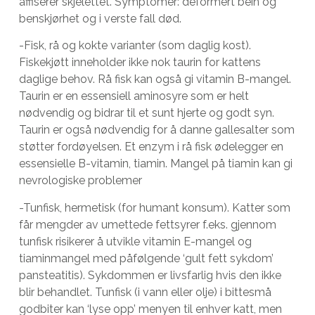
affiserer skjelettet. Symptomer: deformert bein og
benskjørhet og i verste fall død.
-Fisk, rå og kokte varianter (som daglig kost).
Fiskekjøtt inneholder ikke nok taurin for kattens
daglige behov. Rå fisk kan også gi vitamin B-mangel.
Taurin er en essensiell aminosyre som er helt
nødvendig og bidrar til et sunt hjerte og godt syn.
Taurin er også nødvendig for å danne gallesalter som
støtter fordøyelsen. Et enzym i rå fisk ødelegger en
essensielle B-vitamin, tiamin. Mangel på tiamin kan gi
nevrologiske problemer
-Tunfisk, hermetisk (for humant konsum). Katter som
får mengder av umettede fettsyrer f.eks. gjennom
tunfisk risikerer å utvikle vitamin E-mangel og
tiaminmangel med påfølgende ‘gult fett sykdom’
pansteatitis). Sykdommen er livsfarlig hvis den ikke
blir behandlet. Tunfisk (i vann eller olje) i bittesmå
godbiter kan ‘lyse opp’ menyen til enhver katt, men