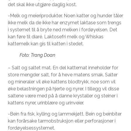
det skal ikke utgjøre daglig kost.
-Melk og meieriprodukter. Noen katter og hunder tåler
ikke melk da de ikke har enzymet laktase som trengs
i systemet til å bryte ned melken i fordøyelsen. Det
kan føre til diaré. Laktosefri melk og Whiskas
kattemelk kan gis til katten i stedet.
Foto: Trang Doan
– Salt og saltet mat. En del kattemat inneholder for
store mengder salt, for å heve matens smak. Salter
og mineraler vil øke kattens blodtrykk, noe som vil
øke belastningen på hjerte og nyrer. I tillegg vil disse
saltene være med på å danne krystaller og steiner i
kattens nyrer, urinblære og urinveier.
-Bein fra fisk, kylling og lammekjøtt. Bein og beinbiter
kan forårsake tarmobstruksjon eller perforasjoner i
fordøyelsessystemet.