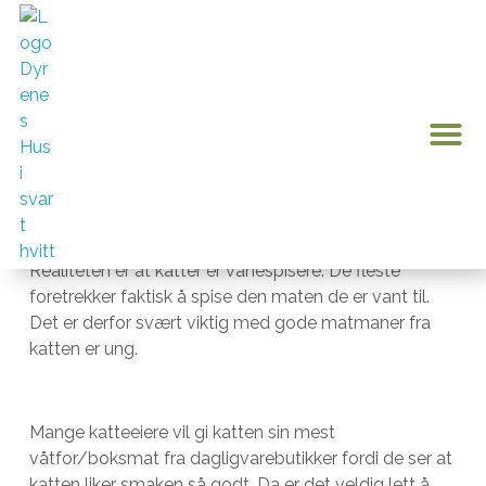
Kattens matvaner og
Hvem er Dyrenes Hus?
Bli me
Kontakt oss
0 pr
Min k
ernæringsbehov
februar 12, 2020
Vi mennesker liker å variere kostholdet vårt og tror at
dyr også blir lei av å spise det samme dag etter dag.
Realiteten er at katter er vanespisere. De fleste
foretrekker faktisk å spise den maten de er vant til.
Det er derfor svært viktig med gode matmaner fra
katten er ung.
Mange katteeiere vil gi katten sin mest
våtfor/boksmat fra dagligvarebutikker fordi de ser at
katten liker smaken så godt. Da er det veldig lett å