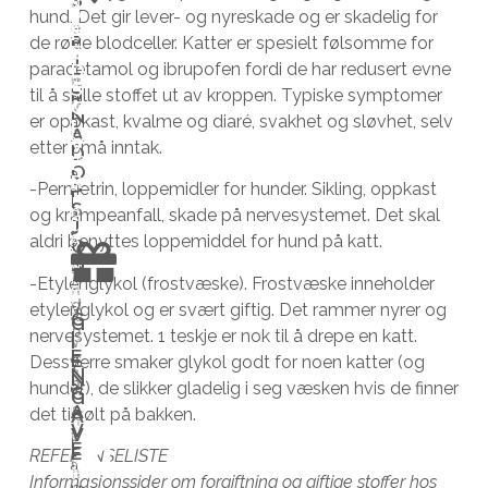
n
i
o
Å
hund. Det gir lever- og nyreskade og er skadelig for
e
l
m
N
F
de røde blodceller. Katter er spesielt følsomme for
V
E
l
å
f
J
paracetamol og ibrupofen fordi de har redusert evne
D
i
E
e
b
a
S
til å skille stoffet ut av kroppen. Typiske symptomer
R
h
G
v
l
s
N
er oppkast, kvalme og diaré, svakhet og sløvhet, selv
a
I
A
e
i
t
V
etter små inntak.
r
D
r
i
m
E
O
a
R
e
f
å
P
-Permetrin, loppemidler for hunder. Sikling, oppkast
l
S
s
o
n
og krampeanfall, skade på nervesystemet. Det skal
J
D
l
t
s
e
aldri benyttes loppemiddel for hund på katt.
O
i
t
N
e
t
d
n
i
-Etylenglykol (frostvæske). Frostvæske inneholder
n
e
s
s
d
etylenglykol og er svært giftig. Det rammer nyrer og
V
a
r
g
G
G
t
b
nervesystemet. 1 teskje er nok til å drepe en katt.
i
I
I
v
h
i
E
ø
e
E
Dessverre smaker glykol godt for noen katter (og
h
s
j
v
N
N
t
h
hunder), de slikker gladelig i seg væsken hvis de finner
a
G
i
e
e
G
A
t
o
det tilsølt på bakken.
r
A
n
m
r
V
V
e
v
k
E
e
m
e
E
REFERANSELISTE
v
f
a
n
e
r
Informasjonssider om forgiftning og giftige stoffer hos
i
o