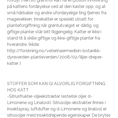
rovdyr, men litt grøntfôr kan ha en positiv innvirkning
på kattens fordøyelse ved at den kaster opp, og at
små hårballer og andre ufordøyelige ting fjernes fra
magesekken. Innekatter er spesielt utsatt for
planteforgiftning når grøntutvalget er dårlig, og
giftige planter står lett tilgjengelig. Katter er ikke i
stand til å skille giftige og ikke-giftige planter fra
hverandre. (kilde:
http://forskning.no/veterinaermedisin-botanikk-
dyreverden-planteverden/2008/02/liljer-dreper-
katter )
STOFFER SOM KAN GI ALVORLIG FORGIFTNING
HOS KATT
-Sitrusfrukter-oljeekstrakter (esterisk oljer, d-
Limonene og Linalool). Sitrusolje-ekstrakter finnes i
insektspray, luftdufter og d-Limonene og linalool er
sitrusoljer med insektdrepende egenskaper. De brytes