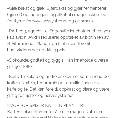
-Gjærbakst og gjær. Gjærbakst og gjær fermenterer
(gjærer) og lager gass og alkohol i magesekken. Det
forstyrrer fordøyelsessystemet og gir smerte.
-Rått egg, eggehvite. Eggehvite inneholder et enzym
kalt avidin. Avidin reduserer opptaket av biotin (en av
B-vitaminene). Mangel på biotin kan føre til
hudsykdommer og dårlig pels.
-Sjokolade, godteri og tyggis. Kan inneholde diverse
giftige stoffer.
-Kaffe, te, kakao og andre drikkevarer som inneholder
koffein. Koffein, teobromin og teofyllin finnes bl.a. i
kaffe og te. Det kan føre til oppkast og diaré og være
giftig for hjertet og nervesystemet.
HVORFOR SPISER KATTEN PLANTER?
Katten spiser planter for å rense magen. Katter er