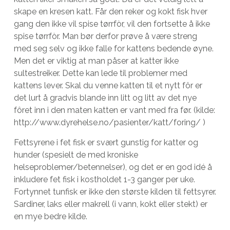
skape en kresen katt. Får den reker og kokt fisk hver
gang den ikke vil spise tørrfòr, vil den fortsette å ikke
spise tørrfòr. Man bør derfor prøve å være streng
med seg selv og ikke falle for kattens bedende øyne.
Men det er viktig at man påser at katter ikke
sultestreiker. Dette kan lede til problemer med
kattens lever. Skal du venne katten til et nytt fôr er
det lurt å gradvis blande inn litt og litt av det nye
fôret inn i den maten katten er vant med fra før. (kilde:
http://www.dyrehelse.no/pasienter/katt/foring/ )
Fettsyrene i fet fisk er svært gunstig for katter og
hunder (spesielt de med kroniske
helseproblemer/betennelser), og det er en god idé å
inkludere fet fisk i kostholdet 1-3 ganger per uke.
Fortynnet tunfisk er ikke den største kilden til fettsyrer.
Sardiner, laks eller makrell (i vann, kokt eller stekt) er
en mye bedre kilde.