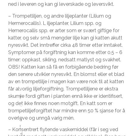
ned i leveren og kan gi leverskade og leversvikt.
– Trompetliljen, og andre liljeplanter (Lilium og
Hermerocallis). L iljeplanter, Lilium spp. og
Hemerocallis spp. er arter som er svært giftige for
katter, og selv små mengder lilje kan gi katten akutt
nyresvikt. Det inntreffer cirka 48 timer etter inntaket.
Symptomer på forgiftning kan komme etter 0,5 – 6
timer: oppkast, sikling, nedsatt matlyst og svakhet.
OBS! Katten kan så få en forbigående bedring før
den senere utvikler nyresvikt. En blomst eller et blad
av en trompetlilje i magen kan være nok til at katten
får alvorlig liljeforgiftning. Trompetliljene er ekstra
D
skumle fordi giften i planten ennå ikke er identifisert,
F
a
og det ikke finnes noen motgift. En katt som er
o
g
trompetliljeforgiftet har mindre enn 50 % sjanse for å
r
i
overleve og unngå varig mén.
a
r
t
d
– Konsentrert flytende vaskemiddel (får i seg ved
d
u