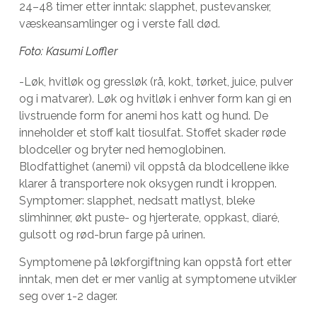
24–48 timer etter inntak: slapphet, pustevansker,
væskeansamlinger og i verste fall død.
Foto: Kasumi Loffler
-Løk, hvitløk og gressløk (rå, kokt, tørket, juice, pulver
og i matvarer). Løk og hvitløk i enhver form kan gi en
livstruende form for anemi hos katt og hund. De
inneholder et stoff kalt tiosulfat. Stoffet skader røde
blodceller og bryter ned hemoglobinen.
Blodfattighet (anemi) vil oppstå da blodcellene ikke
klarer å transportere nok oksygen rundt i kroppen.
Symptomer: slapphet, nedsatt matlyst, bleke
slimhinner, økt puste- og hjerterate, oppkast, diaré,
gulsott og rød-brun farge på urinen.
Symptomene på løkforgiftning kan oppstå fort etter
inntak, men det er mer vanlig at symptomene utvikler
seg over 1-2 dager.