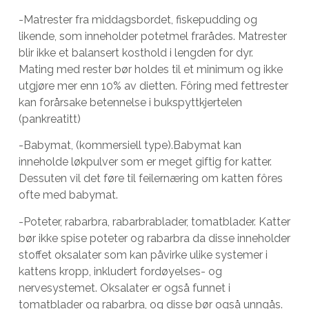
-Matrester fra middagsbordet, fiskepudding og
likende, som inneholder potetmel frarådes. Matrester
blir ikke et balansert kosthold i lengden for dyr.
Mating med rester bør holdes til et minimum og ikke
utgjøre mer enn 10% av dietten. Fôring med fettrester
kan forårsake betennelse i bukspyttkjertelen
(pankreatitt)
-Babymat, (kommersiell type).Babymat kan
inneholde løkpulver som er meget giftig for katter.
Dessuten vil det føre til feilernæring om katten fôres
ofte med babymat.
-Poteter, rabarbra, rabarbrablader, tomatblader. Katter
bør ikke spise poteter og rabarbra da disse inneholder
stoffet oksalater som kan påvirke ulike systemer i
kattens kropp, inkludert fordøyelses- og
nervesystemet. Oksalater er også funnet i
tomatblader og rabarbra, og disse bør også unngås.