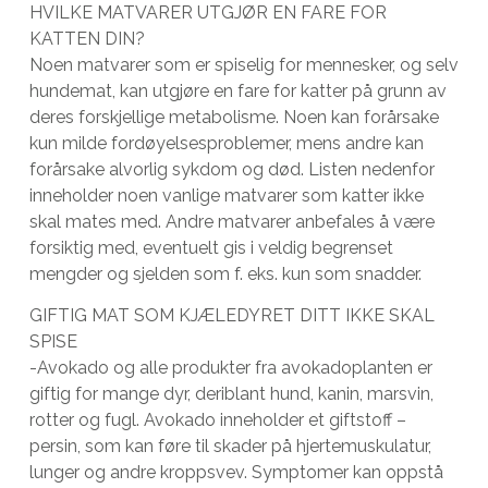
HVILKE MATVARER UTGJØR EN FARE FOR
KATTEN DIN?
Noen matvarer som er spiselig for mennesker, og selv
hundemat, kan utgjøre en fare for katter på grunn av
deres forskjellige metabolisme. Noen kan forårsake
kun milde fordøyelsesproblemer, mens andre kan
forårsake alvorlig sykdom og død. Listen nedenfor
inneholder noen vanlige matvarer som katter ikke
skal mates med. Andre matvarer anbefales å være
forsiktig med, eventuelt gis i veldig begrenset
mengder og sjelden som f. eks. kun som snadder.
GIFTIG MAT SOM KJÆLEDYRET DITT IKKE SKAL
SPISE
-Avokado og alle produkter fra avokadoplanten er
giftig for mange dyr, deriblant hund, kanin, marsvin,
rotter og fugl. Avokado inneholder et giftstoff –
persin, som kan føre til skader på hjertemuskulatur,
lunger og andre kroppsvev. Symptomer kan oppstå