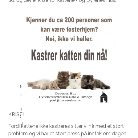
tid, og det er krise for kattene,- og Dyrenes Hus.
D
F
a
o
g
r
i
a
r
KRISE!
t
d
d
u
Fordi kattene ikke kastreres sitter vi nå med et stort
i
k
problem og vi har et stort press på inntak om dagen.