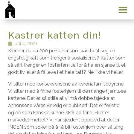
Hvem er Dyrenes Hus?
Bli me
Kontakt oss
0 pr
Min k
Kastrer katten din!
juni 4, 2021
Kjenner du ca 200 personer som kan ta til seg en
engstelig katt som trenger å sosialiseres? Katter som
så sårt trenger en fosterfamilie for å ha en sjanse til et
godt liv, eller å få leve i et hele tatt? Nei, ikke vi heller.
Vi sliter med konsekvensene av koronafamiliedyrene.
Vi sliter med å finne fosterhjem til de mange hjemløse
kattene. Det er så stille at vi må dobbeltsjekke at
annonsene våres virkelig er publisert. Det er ferietid
og de som kanskje kunne, skal på ferie. Eller er
markedet mettet? Vi har sjeldent opplevd at det er
INGEN som søker på å få bli fosterhjem over så lang