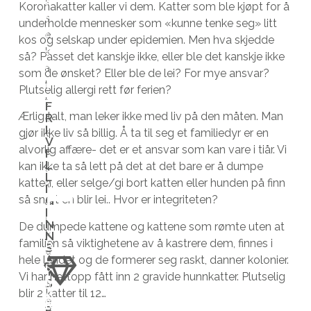
s
a
Koronakatter kaller vi dem. Katter som ble kjøpt for å
s
t
underholde mennesker som «kunne tenke seg» litt
e
t
kos og selskap under epidemien. Men hva skjedde
k
e
så? Passet det kanskje ikke, eller ble det kanskje ikke
a
n
som de ønsket? Eller ble de lei? For mye ansvar?
t
e
Plutselig allergi rett før ferien?
t
m
F
Ærlig talt, man leker ikke med liv på den måten. Man
R
e
u
I
gjør ikke liv så billig. Å ta til seg et familiedyr er en
n
l
V
alvorlig affære- det er et ansvar som kan vare i tiår. Vi
e
i
I
L
kan ikke ta så lett på det at det bare er å dumpe
s
g
L
katten, eller selge/gi bort katten eller hunden på finn
k
h
I
G
så snart en blir lei.. Hvor er integriteten?
a
e
I
l
t
N
De dumpede kattene og kattene som rømte uten at
N
k
e
familien så viktighetene av å kastrere dem, finnes i
B
S
u
n
L
A
hele landet og de formerer seg raskt, danner kolonier.
I
n
t
S
T
Vi har nettopp fått inn 2 gravide hunnkatter. Plutselig
M
S
n
i
o
Å
blir 2 katter til 12…
e
l
m
N
F