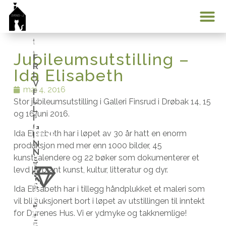
e
t
k
e
a
n
Min konto
t
e
t
m
Jubileumsutstilling –
F
R
e
u
Ida Elisabeth
I
n
l
V
mai 4, 2016
e
i
I
L
Stor jubileumsutstilling i Galleri Finsrud i Drøbak 14, 15
s
g
L
og 16.juni 2016.
k
h
I
G
a
e
Ida Elisabeth har i løpet av 30 år hatt en enorm
I
l
t
N
produksjon med mer enn 1000 bilder, 45
N
k
e
kunstkalendere og 22 bøker som dokumenterer et
B
S
u
n
L
A
levd liv blant kunst, kultur, litteratur og dyr.
I
n
t
S
T
M
S
n
i
o
Ida Elisabeth har i tillegg håndplukket et maleri som
Å
e
l
m
N
vil bli auksjonert bort i løpet av utstillingen til inntekt
F
V
E
l
å
f
for Dyrenes Hus. Vi er ydmyke og takknemlige!
J
D
i
E
e
b
a