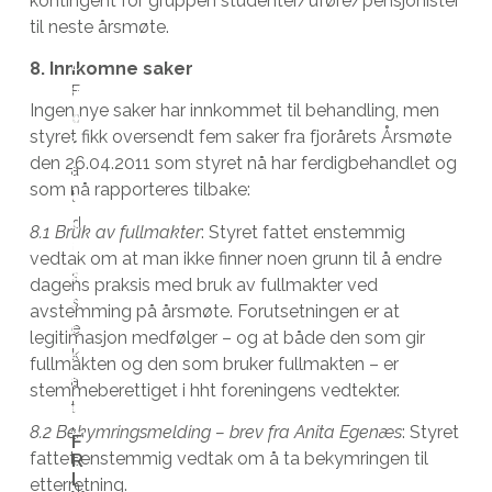
kontingent for gruppen studenter/uføre/pensjonister
til neste årsmøte.
D
8. Innkomne saker
F
a
Ingen nye saker har innkommet til behandling, men
o
g
styret fikk oversendt fem saker fra fjorårets Årsmøte
r
i
den 26.04.2011 som styret nå har ferdigbehandlet og
a
r
som nå rapporteres tilbake:
t
d
d
u
8.1 Bruk av fullmakter
: Styret fattet enstemmig
i
k
vedtak om at man ikke finner noen grunn til å endre
s
a
dagens praksis med bruk av fullmakter ved
s
t
avstemming på årsmøte. Forutsetningen er at
e
t
legitimasjon medfølger – og at både den som gir
k
e
fullmakten og den som bruker fullmakten – er
a
n
stemmeberettiget i hht foreningens vedtekter.
t
e
8.2 Bekymringsmelding – brev fra Anita Egenæs
: Styret
t
m
F
R
fattet enstemmig vedtak om å ta bekymringen til
e
u
I
etterretning.
n
l