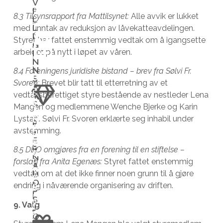
V
e
i
I
8.3 Tilsynsrapport fra Mattilsynet:
Alle avvik er lukket
L
s
g
L
med unntak av reduksjon av låvekatteavdelingen.
k
h
I
Styret har fattet enstemmig vedtak om å igangsette
G
a
e
arbeidet på nytt i løpet av våren.
I
l
t
N
N
k
e
8.4 Foreningens juridiske bistand – brev fra Sølvi Fr.
B
S
u
n
Svoren:
Brevet blir tatt til etterretning av et
L
A
I
n
t
S
T
vedtaksberettiget styre bestående av nestleder Lena
M
S
n
i
o
Mangen og medlemmene Wenche Bjerke og Karin
Å
e
l
m
N
Lystad. Sølvi Fr. Svoren erklærte seg inhabil under
F
V
E
l
å
f
avstemming.
J
D
i
E
e
b
a
S
R
h
8.5 DBO omgjøres fra en forening til en stiftelse –
G
v
l
s
N
a
I
forslag fra Anita Egenæs:
Styret fattet enstemmig
A
e
i
t
V
r
D
vedtak om at det ikke finner noen grunn til å gjøre
r
i
m
E
O
a
endring i nåværende organisering av driften.
R
e
f
å
P
l
S
s
o
n
9. Valg
J
D
l
t
s
e
O
i
t