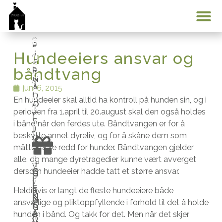
S
u
n
L
A
I
n
t
S
T
M
S
n
i
o
Å
Min konto
e
l
m
N
F
V
E
l
å
f
J
Hundeeiers ansvar og
D
i
E
e
b
a
S
R
båndtvang
h
G
v
l
s
N
a
I
A
e
i
t
juni 6, 2015
V
r
D
r
i
m
E
En hundeeier skal alltid ha kontroll på hunden sin, og i
O
a
R
e
f
å
P
perioden fra 1.april til 20.august skal den også holdes
l
S
s
o
n
i bånd når den ferdes ute. Båndtvangen er for å
J
D
l
t
s
e
beskytte annet dyreliv, og for å skåne dem som
O
i
t
N
e
t
d
måtte være redd for hunder. Båndtvangen gjelder
n
i
n
e
s
alle, og mange dyretragedier kunne vært avverget
s
d
V
a
r
g
G
dersom hundeeier hadde tatt et større ansvar.
G
t
b
i
I
I
v
h
i
E
ø
e
E
Heldigvis er langt de fleste hundeeiere både
h
s
j
v
N
N
t
h
ansvarlige og pliktoppfyllende i forhold til det å holde
a
G
i
e
e
G
A
t
o
hunden i bånd. Og takk for det. Men når det skjer
r
A
n
m
r
V