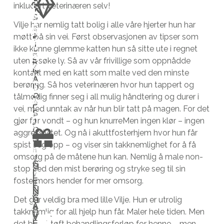
inkludert veterinæren selv!
I
n
t
S
T
M
S
n
i
o
Å
Vilje har nemlig tatt bolig i alle våre hjerter hun har
e
l
m
N
F
møtt på sin vei. Først observasjonen av tipser som
V
E
l
å
f
J
ikke kunne glemme katten hun så sitte ute i regnet
D
i
E
e
b
a
S
uten å søke ly. Så av vår frivillige som oppnådde
R
h
G
v
l
s
N
kontakt med en katt som malte ved den minste
a
I
A
e
i
t
V
berøring. Så hos veterinæren hvor hun tappert og
r
D
r
i
m
E
O
tålmodig finner seg i all mulig håndtering og durer i
a
R
e
f
å
P
vei, med unntak av når hun blir tatt på magen. For det
l
S
s
o
n
J
gjør for vondt – og hun knurreMen ingen klør – ingen
D
l
t
s
e
O
aggressivitet. Og nå i akuttfosterhjem hvor hun får
i
t
N
e
t
d
spist seg opp – og viser sin takknemlighet for å få
n
i
n
e
s
omsorg på de måtene hun kan. Nemlig å male non-
s
d
V
a
r
g
G
G
stop ved den mist berøring og stryke seg til sin
t
b
i
I
I
v
h
i
E
fostermors hender for mer omsorg.
ø
e
E
h
s
j
v
N
N
t
h
a
G
i
e
e
G
Det går veldig bra med lille Vilje. Hun er utrolig
A
t
o
r
A
n
m
r
takknemlig for all hjelp hun får. Maler hele tiden. Men
V
V
e
v
k
E
e
m
e
det blir et tøft behandlingsforløp for henne – men