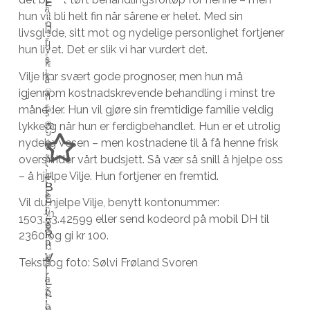
E
v
f
a
n
e
r
hun vil bli helt fin når sårene er helet. Med sin
i
o
t
H
D
a
t
d
L
livsglede, sitt mot og nydelige personlighet fortjener
l
r
t
u
A
u
t
t
u
hun livet. Det er slik vi har vurdert det.
N
h
f
e
s
k
u
i
m
G
j
l
Vilje har svært gode prognoser, men hun må
r
k
T
a
r
l
e
e
e
I
igjennom kostnadskrevende behandling i minst tre
s
a
n
l
d
d
D
l
r
måneder. Hun vil gjøre sin fremtidige familie veldig
o
t
s
i
e
v
S
p
e
lykkelig når hun er ferdigbehandlet. Hun er et utrolig
m
K
d
t
g
e
i
A
e
,
nydelig vesen – men kostnadene til å få henne frisk
a
o
ø
e
r
r
T
d
s
overskrider vårt budsjett. Så vær så snill å hjelpe oss
l
n
T
t
l
k
k
E
y
l
– å hjelpe Vilje. Hun fortjener en fremtid.
d
a
t
i
l
e
R
B
r
i
r
s
e
L
v
a
n
Vil du hjelpe Vilje, benytt kontonummer:
e
k
I
i
j
v
m
r
d
H
1503.53.42599 eller send kodeord på mobil DH til
F
n
a
b
o
å
e
e
e
j
R
2360 og gi kr 100.
e
t
l
n
I
r
d
t
t
e
V
s
v
i
e
Tekst og foto: Sølvi Frøland Svoren
t
a
i
i
l
I
l
i
r
r
L
a
l
l
l
p
i
k
L
f
o
r
t
å
a
o
I
k
a
o
v