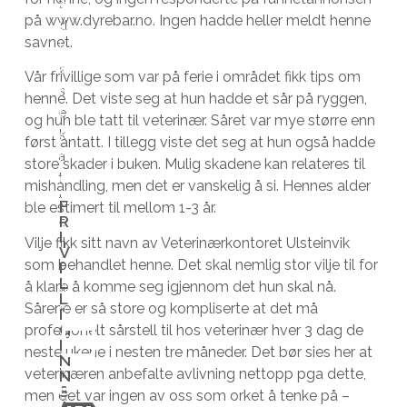
t
d
på www.dyrebar.no. Ingen hadde heller meldt henne
d
u
savnet.
i
k
s
a
Vår frivillige som var på ferie i området fikk tips om
s
t
henne. Det viste seg at hun hadde et sår på ryggen,
e
t
og hun ble tatt til veterinær. Såret var mye større enn
k
e
først antatt. I tillegg viste det seg at hun også hadde
a
n
store skader i buken. Mulig skadene kan relateres til
t
e
mishandling, men det er vanskelig å si. Hennes alder
t
m
F
ble estimert til mellom 1-3 år.
R
e
u
I
Vilje fikk sitt navn av Veterinærkontoret Ulsteinvik
n
l
V
som behandlet henne. Det skal nemlig stor vilje til for
e
i
I
L
å klare å komme seg igjennom det hun skal nå.
s
g
L
Sårene er så store og kompliserte at det må
k
h
I
G
profesjonelt sårstell til hos veterinær hver 3 dag de
a
e
I
neste ukene i nesten tre måneder. Det bør sies her at
l
t
N
veterinæren anbefalte avlivning nettopp pga dette,
N
k
e
B
S
men det var ingen av oss som orket å tenke på –
u
n
L
A