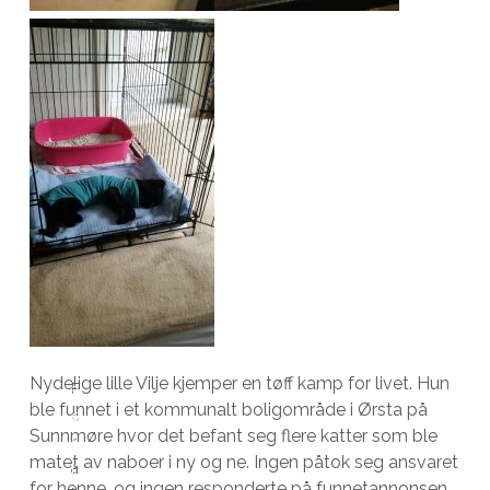
D
Nydelige lille Vilje kjemper en tøff kamp for livet. Hun
F
a
ble funnet i et kommunalt boligområde i Ørsta på
o
g
Sunnmøre hvor det befant seg flere katter som ble
r
i
matet av naboer i ny og ne. Ingen påtok seg ansvaret
a
r
for henne, og ingen responderte på funnetannonsen