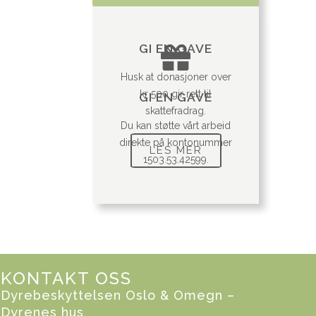
GI EN GAVE
Husk at donasjoner over
kr 500 gir rett til
GI EN GAVE
skattefradrag.
Du kan støtte vårt arbeid
direkte på kontonummer
LES MER
1503.53.42599.
KONTAKT OSS
Dyrebeskyttelsen Oslo & Omegn –
Dyrenes hus