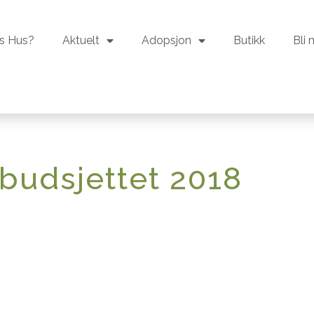
s Hus?
Aktuelt
Adopsjon
Butikk
Bli
s Hus?
Aktuelt
Adopsjon
Butikk
Bli
sbudsjettet 2018