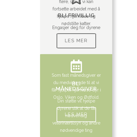
flere, slik at vi kan
fortsette arbeidet med å
BLI FRIVILLIG
hjelpe hjemløse og
nødstilte katter.
Engasjer deg for dyrene
LES MER
Som fast månedsgiver er
du medvirkende til at vi
BLI
MÅNEDSGIVER
får hjulpet hjemløse dyr i
Oslo, Viken og Østfold.
Din støtte vil hjelpe
dyrene slik at de får
LES MER
nødvendig
veterinærtilsyn og andre
nødvendige ting