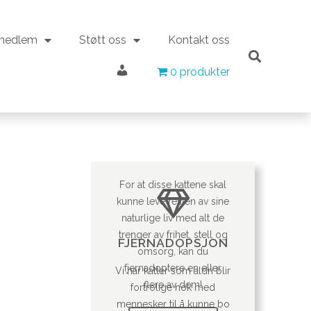
 medlem
Støtt oss
Kontakt oss
Min konto
 medlem
Støtt oss
Kontakt oss
0 produkter
0 produkter
Min konto
For at disse kattene skal
kunne leve resten av sine
naturlige liv med alt de
trenger av frihet, stell og
FJERNADOPSJON
omsorg, kan du
fjernadoptere en eller
Vi har katter som aldri blir
flere av dem!
fortrolige nok med
mennesker til å kunne bo