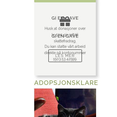
GI EN GAVE
Husk at donasjoner over
kr 500 gir rett til
GI EN GAVE
skattefradrag.
Du kan støtte vårt arbeid
direkte på kontonummer
LES MER
1503.53.42599.
ADOPSJONSKLARE