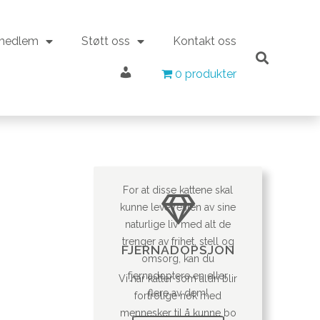
 medlem
Støtt oss
Kontakt oss
Min konto
 medlem
Støtt oss
Kontakt oss
0 produkter
0 produkter
Min konto
For at disse kattene skal
kunne leve resten av sine
naturlige liv med alt de
trenger av frihet, stell og
FJERNADOPSJON
omsorg, kan du
fjernadoptere en eller
Vi har katter som aldri blir
flere av dem!
fortrolige nok med
mennesker til å kunne bo