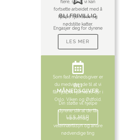
flere, slik at vi kan
fortsette arbeidet med å
BLI FRIVILLIG
hjelpe hjemløse og
nødstilte katter.
Engasjer deg for dyrene
LES MER
Som fast månedsgiver er
du medvirkende til at vi
BLI
MÅNEDSGIVER
får hjulpet hjemløse dyr i
Oslo, Viken og Østfold.
Din støtte vil hjelpe
dyrene slik at de får
LES MER
nødvendig
veterinærtilsyn og andre
nødvendige ting