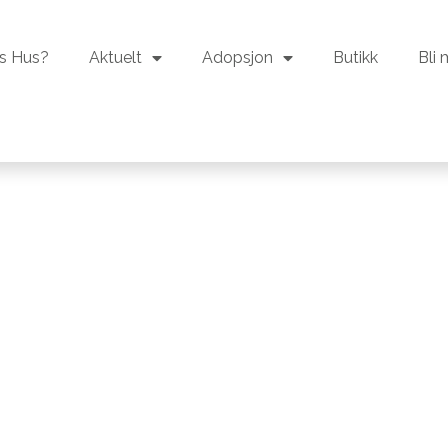
s Hus?
Aktuelt
Adopsjon
Butikk
Bli
s Hus?
Aktuelt
Adopsjon
Butikk
Bli