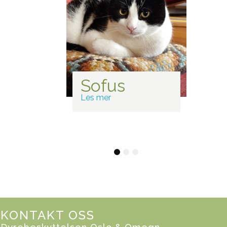
us
Nemi
Les mer
1
2
3
KONTAKT OSS