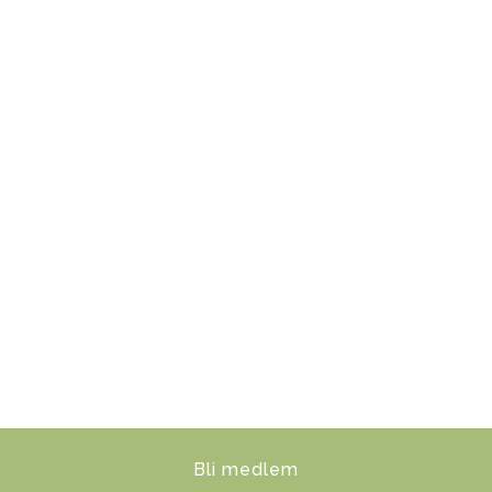
Zelda
Sof
Les mer
Les mer
Bli medlem